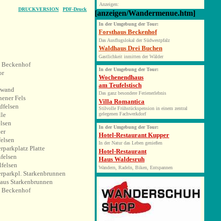
Anzeigen:
DRUCKVERSION
PDF-Druck
[anzeigen/Wandermenue.htm]
In
der Umgebung der Tour:
Forsthaus Beckenhof
Das Ausflugslokal der Südwestpfalz
Waldhaus Drei Buchen
Gastlichkeit inmitten der Wälder
s Beckenhof
In der Umgebung der Tour:
or
Wochenendhaus
am Teufelstisch
erwand
Das ganz besondere Ferienerlebnis
ener Fels
Villa Romantica
dfelsen
Stilvolle Frühstückspension in einem zentral
le
gelegenen Fachwerkdorf
lsen
In der Umgebung der Tour:
er
Hotel-Restaurant Kupper
elsen
In der Natur das Leben genießen
parkplatz Platte
Hotel-Restaurant
felsen
Haus Waldesruh
lfelsen
Wandern, Radeln, Biken, Entspannen
rparkpl. Starkenbrunnen
aus Starkenbrunnen
s Beckenhof