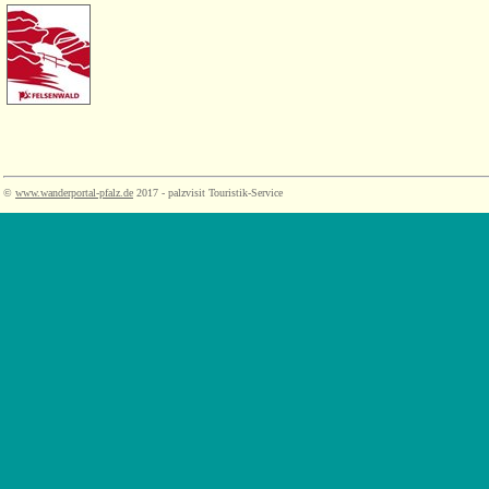
©
www.wanderportal-pfalz.de
2017 - palzvisit Touristik-Service