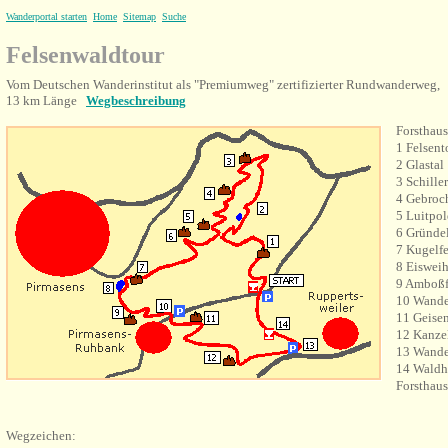
Wanderportal starten
Home
Sitemap
Suche
Felsenwaldtour
Vom Deutschen Wanderinstitut als "Premiumweg" zertifizierter Rundwanderweg,
13 km Länge
Wegbeschreibung
Forsthau
1 Felsent
2 Glastal
3 Schill
4
Gebroch
5 Luitpol
6
Gründel
7
Kugelfe
8
Eisweih
9 Amboßf
10 Wander
11 Geisen
12 Kanze
13 Wande
14 Waldh
Forsthau
Wegzeichen: