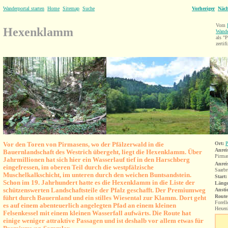
Wanderportal starten
Home
Sitemap
Suche
Vorheriger
Näch
Vom
Hexenklamm
Wande
als 
zertifi
Vor den Toren von Pirmasens, wo der Pfälzerwald in die
Ort:
P
Anrei
Bauernlandschaft des Westrich übergeht, liegt die Hexenklamm. Über
Pirma
Jahrmillionen hat sich hier ein Wasserlauf tief in den Harschberg
Anrei
eingefressen, im oberen Teil durch die westpfälzische
Saarb
Muschelkalkschicht, im unteren durch den weichen Buntsandstein.
Start:
Schon im 19. Jahrhundert hatte es die Hexenklamm in die Liste der
Länge
schützenswerten Landschaftsteile der Pfalz geschafft. Der Premiumweg
Ansti
Route
führt durch Bauernland und ein stilles Wiesental zur
Klamm.
Dort geht
Forell
es auf einem
abenteuerlich angelegten Pfad an einem kleinen
Hexen
Felsenkessel mit einem kleinen Wasserfall aufwärts. Die Route hat
einige weniger attraktive Passagen und ist deshalb vor allem etwas für