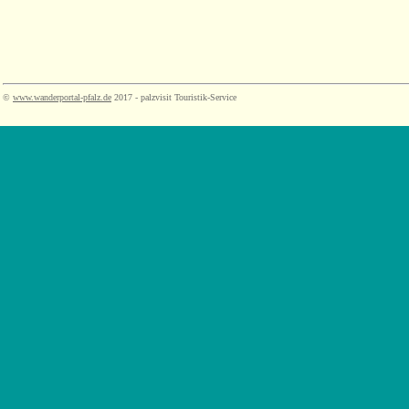
©
www.wanderportal-pfalz.de
2017 - palzvisit Touristik-Service