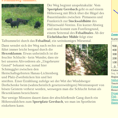
Premiumweg-Sammler.
Der Weg beginnt unspektakulär: Vom
Sportplatz Gersbach
geht es auf einem
Höhenweg mit Blick über die Hügel des
Bauernlandes zwischen Pirmasens und
Frankreich zur
Stockwaldhütte
des
Pfälzerwald-Vereins. Ein kurzer Abstieg
und man kommt zum Forellengrund,
einem Seitental des
Felsalbtales
. Ab der
Zoom
Eichelsbacher Mühle
folgt eine
Karte
Talbummelei durch das
Felsalbtal
, ein weiträumiges Wiesental.
Dann wendet sich der Weg nach rechts und
führt immer leicht bergauf durch die
Hexenklamm
. Etwas unheimlich ist die
feuchte Schlucht - kein Wunder, dass sie
bei unseren Altvorderen als „Ungeheurer
Grund“ bekannt war, zumal hier
Schmuggler zwischen den
Einke
Herrschaftsgebieten Hanau-Lichtenberg
So), S
und Pfalz-Zweibrücken hin und her
Region
Südwe
streiften. Einer Erzählung zufolge sei der Wirt der Windsberger
Touri
Dorfschenke beim (wahrscheinlich gesetzeswidrigen) Weintransport von
Pirma
bösen Geistern verhext worden, weswegen man die Schlucht fortan als
Besuc
Hexenklamm bezeichnete.
Dynam
Plub
,
Nur wenige Minuten dauert dann der abschließende Gang durch ein
Westw
Höhenwäldchen zum
Sportplatz Gersbach
, wo man im Sportheim
Hauen
einkehren kann.