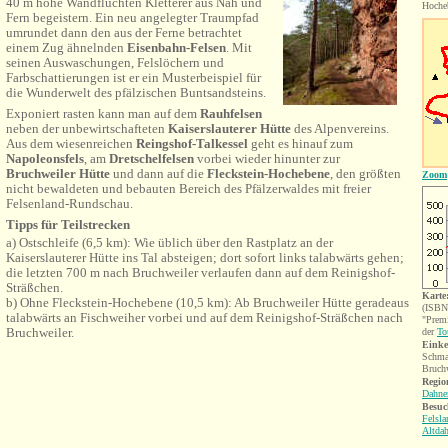
40 m hohe Wandfluchten Kletterer aus Nah und
Hoche
Fern begeistern. Ein neu angelegter Traumpfad
umrundet dann den aus der Ferne betrachtet
einem Zug ähnelnden
Eisenbahn-Felsen
. Mit
seinen Auswaschungen, Felslöchern und
Farbschattierungen ist er ein Musterbeispiel für
die Wunderwelt des pfälzischen Buntsandsteins.
Exponiert rasten kann man auf dem
Rauhfelsen
neben der unbewirtschafteten
Kaiserslauterer Hütte
des Alpenvereins.
Aus dem wiesenreichen
Reingshof-Talkessel
geht es hinauf zum
Napoleonsfels
, am
Dretschelfelsen
vorbei wieder hinunter zur
Bruchweiler Hütte
und dann auf die
Fleckstein-Hochebene
, den größten
Zoom
nicht bewaldeten und bebauten Bereich des Pfälzerwaldes mit freier
Felsenland-Rundschau.
Tipps für Teilstrecken
a) Ostschleife (6,5 km): Wie üblich über den Rastplatz an der
Kaiserslauterer Hütte ins Tal absteigen; dort sofort links talabwärts gehen;
die letzten 700 m nach Bruchweiler verlaufen dann auf dem Reinigshof-
Sträßchen.
Karte
b) Ohne Fleckstein-Hochebene (10,5 km): Ab Bruchweiler Hütte geradeaus
(ISBN
talabwärts an Fischweiher vorbei und auf dem Reinigshof-Sträßchen nach
"Prem
Bruchweiler.
der
To
Einke
Schma
Bruch
Region
Dahne
Besuc
Felsla
Altda