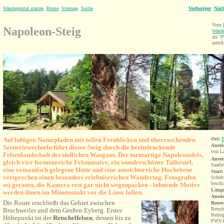
Wanderportal starten
Home
Sitemap
Suche
Vorheriger
Näch
Vom
Napoleon-Steig
Wande
als 
zertifi
Auf luftigen Naturpfaden mit tollen Fernblicken und überraschenden
Ort:
B
Anrei
Szeneriewechseln führt dieser Steig durch die beeindruckende
von L
Felsenlandschaft des südlichen Wasgaus. Der turmartige Napoleonsfels,
Anrei
gleich vier formenreiche Felsmassive, ein wunderschöner Talkessel,
Saarbr
eine romantisch gelegene Hütte und eine aussichtsreiche Hochebene
Start:
versprechen einen besonders erlebnisreichen Wandertag. Fotografen
Schuhf
beschi
sei geraten, die Kamera erst gar nicht wegzupacken - lohnende Motive
Länge
werden ihnen im Minutentakt vor die Linse fallen.
Ansti
Die Route erschließt das Gebiet zwischen
Route
Retsch
Bruchweiler und dem Großen Eyberg. Erster
Reinig
Höhepunkt ist der
Retschelfelsen
, dessen bis zu
PWV-H