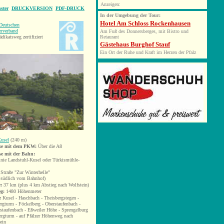
Anzeigen:
ster
DRUCKVERSION
PDF-DRUCK
In der Umgebung der Tour:
Hotel Am Schloss Rockenhausen
Deutschen
rverband
Am Fuß des Donnersberges, mit Bistro und
ädikatsweg zertifiziert
Retaurant
Gästehaus Burghof Stauf
Ein Ort der Ruhe und Kraft im Herzen der Pfalz
usel
(240 m)
se mit dem PKW:
Über die A8
se mit der Bahn:
nie Landstuhl-Kusel oder Türkismühle-
Straße "Zur Winterhelle"
 südlich vom Bahnhof)
:
37 km (plus 4 km Abstieg nach Wolfstein)
eg:
1480 Höhenmeter
:
K
usel - Haschbach - Theisbergstegen -
rgturm - Föckelberg - Oberstaufenbach -
staufenbach - Eßweiler Höhe - Sprengelburg
ergturm - auf Pfälzer Höhenweg nach
ein