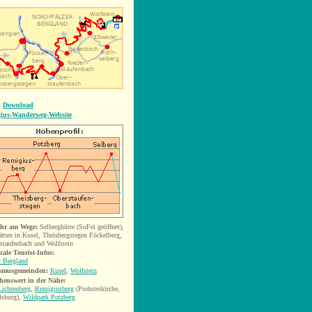
:
Download
ius-Wanderweg-Website
hr am Wege:
Selberghütte (SoFei geöffnet),
ätten in Kusel, Theisbergstegen Föckelberg,
staufenbach und Wolfstein
nale
Tourist-Infos:
r Bergland
smusgemeinden
:
Kusel
,
Wolfstein
henswert
in der Nähe:
Lichtenberg
,
Remigiusberg
(Probsteikirche,
lsburg),
Wildpark Potzberg