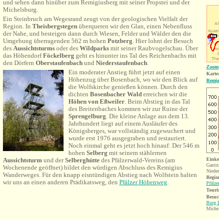
und sehen dann hinüber zum Remigiusberg mit seiner Propstei und der
Michelsburg.
Ein Steinbruch am Wegesrand zeugt von der geologischen Vielfalt der
Region. In
Theisbergstegen
überqueren wir den Glan, einen Nebenfluss
der Nahe, und besteigen dann durch Wiesen, Felder und Wälder den die
Umgebung überragenden 562 m hohen
Potzberg
. Hier lohnt der Besuch
des
Aussichtsturms
oder des
Wildparks
mit seiner Raubvogelschau. Über
das Höhendorf
Föckelberg
geht es hinunter ins Tal des Reichenbachs mit
den Dörfern
Oberstaufenbach
und
Niederstaufenbach
.
Zoom
Ein moderater Anstieg führt jetzt auf einen
Karte
Höhenzug über Bosenbach, wo wir den Blick auf
Remig
die Wolfskirche genießen können. Durch den
dichten
Bosenbacher Wald
erreichen wir die
Höhen von Eßweiler
. Beim Abstieg in das Tal
des Breitenbaches kommen wir zur Ruine der
Sprengelburg
. Die kleine Anlage aus dem 13.
Jahrhundert liegt auf einem Ausläufer des
Königsberges, war vollständig zugewuchert und
wurde erst 1976 ausgegraben und restauriert.
Noch einmal geht es jetzt hoch hinauf: Der 546 m
hohen
Selberg
mit seinem stählernen
Aussichtsturm
und der
Selberghütte
des Pfälzerwald-Vereins (am
Einke
Gastst
Wochenende geöffnet) bildet den würdigen Abschluss des Remigius
Nieder
Wanderweges. Für den knapp eisntündigen Abstieg nach Wolfstein halten
Regio
wir uns an einen anderen Prädikatsweg, den
Pfälzer Höhenweg
.
Pfälze
Touri
Besuc
Burg 
Miche