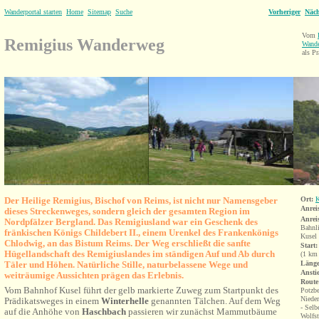
Wanderportal starten
Home
Sitemap
Suche
Vorheriger
Näch
Vom
Remigius Wanderweg
Wande
als Pr
Der Heilige Remigius, Bischof von Reims, ist nicht nur Namensgeber
Ort:
K
Anrei
dieses Streckenweges, sondern gleich der gesamten Region im
Anrei
Nordpfälzer Bergland. Das Remigiusland war ein Geschenk des
Bahnli
fränkischen Königs Childebert II., einem Urenkel des Frankenkönigs
Kusel
Chlodwig, an das Bistum
Reims. Der Weg erschließt die sanfte
Start:
Hügellandschaft des Remigiuslandes im ständigen Auf und Ab durch
(1 km
Täler und Höhen.
Natürliche Stille, naturbelassene Wege und
Länge
Ansti
weiträumige Aussichten prägen das Erlebnis.
Route
Vom Bahnhof Kusel führt der gelb markierte Zuweg zum Startpunkt des
Potzbe
Nieder
Prädikatsweges in einem
Winterhelle
genannten Tälchen. Auf dem Weg
- Selb
auf die Anhöhe von
Haschbach
passieren wir zunächst Mammutbäume
Wolfst