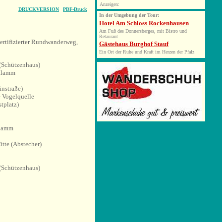
Anzeigen:
DRUCKVERSION
PDF-Druck
In der Umgebung der Tour:
Hotel Am Schloss Rockenhausen
Am Fuß des Donnersberges, mit Bistro und
Retaurant
rtifizierter Rundwanderweg,
Gästehaus Burghof Stauf
Ein Ort der Ruhe und Kraft im Herzen der Pfalz
(Schützenhaus)
sklamm
instraße)
 Vogelquelle
tplatz)
klamm
ütte (Abstecher)
(Schützenhaus)