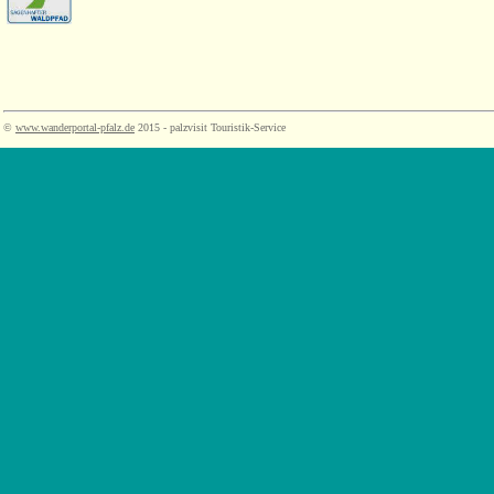
©
www.wanderportal-pfalz.de
2015 - palzvisit Touristik-Service