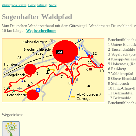
Wanderportal starten
Home
Sitemap
Suche
Sagenhafter Waldpfad
Vom Deutschen Wanderverband mit dem Gütesiegel "Wanderbares Deutschland" ze
16 km Länge
Wegbeschreibung
Bruchmühlbach 
1 Untere Elend
2 Tausendmühle
3 Vogelbach (Ste
4 Kneipp-Anlage
5 Höhenweg (Ras
6 Reißberg
7 Waldlehrpfad
8 Obere Elends
9 Steinbruch
10 Fritz-Claus-H
11 Belzmühltal
12 Belzmühle
Bruchmühlbach 
Wegzeichen
: