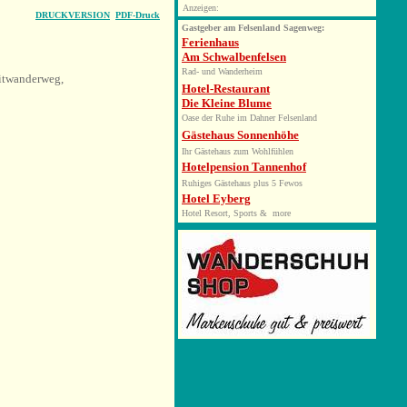
Anzeigen:
DRUCKVERSION
PDF-Druck
Gastgeber am Felsenland Sagenweg:
Ferienhaus
Am Schwalbenfelsen
Rad- und Wanderheim
eitwanderweg,
Hotel-Restaurant
Die Kleine Blume
Oase der Ruhe im Dahner Felsenland
Gästehaus Sonnenhöhe
Ihr Gästehaus zum Wohlfühlen
Hotelpension Tannenhof
Ruhiges Gästehaus plus 5 Fewos
Hotel Eyberg
Hotel Resort, Sports & more