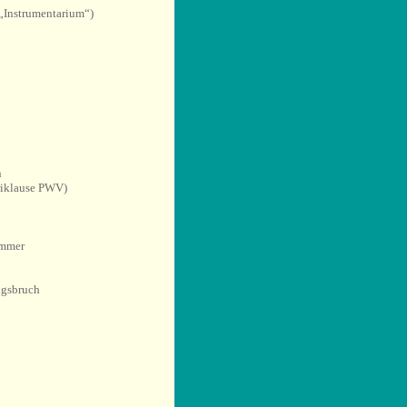
„Instrumentarium“)
n
riklause PWV)
ammer
igsbruch