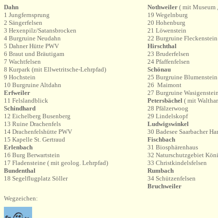
Dahn
Nothweiler
( mit Museum 
1 Jungfernsprung
19 Wegelnburg
2 Sängerfelsen
20 Hohenburg
3 Hexenpilz/Satansbrocken
21 Löwenstein
4 Burgruine Neudahn
22 Burgruine Fleckenstein
5 Dahner Hütte PWV
Hirschthal
6 Braut und Bräutigam
23 Bruderfelsen
7 Wachtfelsen
24 Pfaffenfelsen
8 Kurpark (mit Ellwetritsche-Lehrpfad)
Schönau
9 Hochstein
25 Burgruine Blumenstein
10 Burgruine Altdahn
26
Maimont
Erfweiler
27 Burgruine Wasigenstei
11 Felslandblick
Petersbächel
( mit Waltha
Schindhard
28 Pfälzerwoog
12 Eichelberg Busenberg
29 Lindelskopf
13 Ruine Drachenfels
Ludwigswinkel
14 Drachenfelshütte PWV
30 Badesee Saarbacher H
15 Kapelle St. Gertraud
Fischbach
Erlenbach
31 Biosphärenhaus
16 Burg Berwartstein
32 Naturschutzgebiet Kön
17 Fladensteine ( mit geolog. Lehrpfad)
33 Christkindelsfelsen
Bundenthal
Rumbach
18 Segelflugplatz Söller
34 Schützenfelsen
Bruchweiler
Wegzeichen: