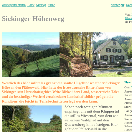
Wanderportal starten
Home
Sitemap
Suche
Vorheriger
Näch
Vom
Sickinger Höhenweg
Wande
als Pr
Westlich des Moosalbtales grenzt die sanfte
Flyer
Hügellandschaft der Sickinger
Höhe an den Pfälzerwald. Hier hatte der letzte deutsche Ritter Franz von
Ort:
Sickingen sein Herrschaftsgebiet. Weite Blicke übers Land, wasserreiche Täler
Anrei
Kaiser
prägen die
und ein beständiger Wechsel verschiedener Landschaftsbilder
Anrei
Rundtour, die leicht in Teilabschnitte zerlegt werden kann.
Pirma
Schon nach wenigen Minuten
Start:
empfängt uns mit dem
Klappertal
Länge
ein stilles Wiesental, von dem wir
Ansti
Route
auf einem Waldpfad auf den
Höhen
Quatersberg
hinauf steigen. Hier
Schaue
geht der Pfälzerwald in die
Höhei