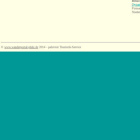
Besuc
Dynam
Pirma
Niede
©
www.wanderportal-pfalz.de
2014 - palzvisit Touristik-Service