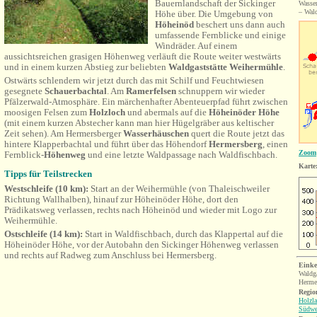
Bauernlandschaft der Sickinger
Wasse
– Wald
Höhe über. Die Umgebung von
Höheinöd
beschert uns dann auch
umfassende Fernblicke und einige
Windräder. Auf einem
aussichtsreichen grasigen Höhenweg verläuft die Route weiter westwärts
und in einem kurzen Abstieg zur beliebten
Waldgaststätte Weihermühle
.
Ostwärts schlendern wir jetzt durch das mit Schilf und Feuchtwiesen
gesegnete
Schauerbachtal
. Am
Ramerfelsen
schnuppern wir wieder
Pfälzerwald-Atmosphäre. Ein märchenhafter Abenteuerpfad führt zwischen
moosigen Felsen zum
Holzloch
und abermals auf die
Höheinöder Höhe
(mit einem kurzen Abstecher kann man hier Hügelgräber aus keltischer
Zeit sehen). Am Hermersberger
Wasserhäuschen
quert die Route jetzt das
hintere Klapperbachtal und führt über das Höhendorf
Hermersberg
, einen
Zoom
Fernblick-
Höhenweg
und eine letzte Waldpassage nach Waldfischbach.
Karte
Tipps für Teilstrecken
Westschleife (10 km):
Start an der Weihermühle (von Thaleischweiler
Richtung Wallhalben), hinauf zur Höheinöder Höhe, dort den
Prädikatsweg verlassen,
rechts
nach Höheinöd und wieder mit Logo zur
Weihermühle.
Ostschleife (14 km):
Start in Waldfischbach, durch das Klappertal auf die
Höheinöder Höhe, vor der Autobahn den Sickinger Höhenweg verlassen
und rechts auf Radweg zum Anschluss bei Hermersberg.
Einke
Waldga
Herme
Region
Holzla
Südwe