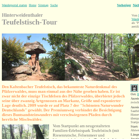
Wanderportal starten
Home
Sitemap
Suche
Vorheriger
Näch
Hinterweidenthaler
Vom
Wande
Teufelstisch-Tour
als 
zertifi
Den Kaltenbacher Teufelstisch,
das bekannteste Naturdenkmal des
Pfälzerwaldes,
muss man einmal aus der Nähe gesehen haben. Er ist
Ort:
H
zwar nicht der einzige Tischfelsen des Pfälzerwaldes, überbietet jedoch
Anrei
seine über zwanzig Artgenossen an Markanz, Größe und exponierter
zwisch
Lage deutlich.
2009 wurde er auf Platz 7 der "Schönsten Naturwunder
Anrei
Deutschlands" gewählt
. Der Premiumweg verbindet die Besichtigung
Saarbr
dieses Buntsandsteinwunders mit verschwiegenen Pfaden durch
Hinter
überqu
herrliche Mischw
älder
.
Startp
Vom Startpunkt am neugestalteten
Start:
Familien-Erlebnispark Teufelstisch (mit
Abzwe
Riesenrutsche, Felsenmeer und
Länge
Anstie