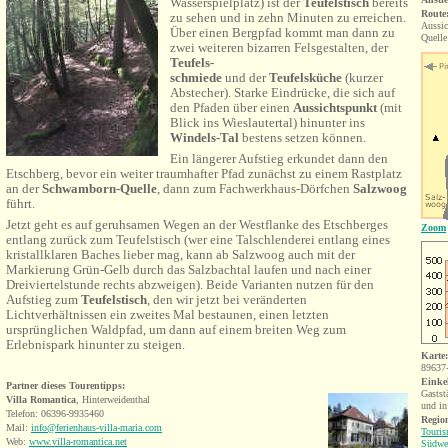
Wasserspielplatz) ist der
Teufelstisch
bereits
Route
zu sehen und in zehn Minuten zu erreichen.
Aussic
Über einen Bergpfad kommt man dann zu
Quelle
zwei weiteren bizarren Felsgestalten, der
Teufels-
schmiede
und der
Teufelsküche
(kurzer
Abstecher). Starke Eindrücke, die sich auf
den Pfaden über einen
Aussichtspunkt
(mit
Blick ins Wieslautertal) hinunter ins
Windels-Tal
bestens setzen können.
Ein längerer Aufstieg erkundet dann den
Etschberg, bevor ein weiter traumhafter Pfad zunächst zu einem Rastplatz
an der
Schwamborn-Quelle
, dann zum Fachwerkhaus-Dörfchen
Salzwoog
führt.
Jetzt geht es auf geruhsamen Wegen an der Westflanke des Etschberges
Zoom
entlang zurück zum Teufelstisch (wer eine Talschlenderei entlang eines
kristallklaren Baches lieber mag, kann ab Salzwoog auch mit der
Markierung Grün-Gelb durch das Salzbachtal laufen und nach einer
Dreiviertelstunde rechts abzweigen). Beide Varianten nutzen für den
Aufstieg zum
Teufelstisch
, den wir jetzt bei veränderten
Lichtverhältnissen ein zweites Mal bestaunen, einen letzten
ursprünglichen Waldpfad, um dann auf einem breiten Weg zum
Erlebnispark hinunter zu steigen.
Karte
89637-
Einke
Partner dieses Tourentipps:
Gastst
Villa Romantica
, Hinterweidenthal
und in
Telefon: 06396-9935460
Region
Mail:
info@ferienhaus-villa-maria.com
Touris
Web:
www.villa-romantica.net
Südwes