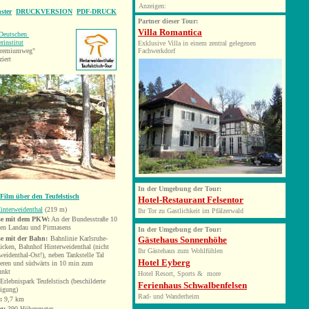
Anzeigen:
ster
DRUCKVERSION
PDF-DRUCK
Partner dieser Tour:
Villa Romantica
Deutschen
rinstitut
Exklusive Villa in einem zentral gelegenen
"Premiumweg"
Fachwerkdorf
ziert
In der Umgebung der Tour:
Film über den Teufelstisch
Hotel-Restaurant Felsentor
interweidenthal
(219 m)
Ihr Tor zu Gastlichkeit im Pfälzerwald
se mit dem PKW:
An der Bundesstraße 10
en Landau und Pirmasens
In der Umgebung der Tour:
se mit der Bahn:
Bahnlinie Karlsruhe-
Gästehaus Sonnenhöhe
ücken, Bahnhof Hinterweidenthal (nicht
Ihr Gästehaus zum Wohlfühlen
weidenthal-Ost!), neben Tankstelle Tal
Hotel Eyberg
eren und südwärts in 10 min zum
unkt
Hotel Resort, Sports & more
Erlebnis
park Teufelstisch
(beschilderte
Ferienhaus Schwalbenfelsen
igung)
Rad- und Wanderheim
:
9,7
km
g:
390 Höhenmeter