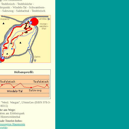
:
Teufelstisch - Teufelsküche -
htspunkt - Windels-Tal - Schwamborn-
 - Salzwoog - Salzbachtal - Teufelstisch
:
"Westl. Wasgau", LVermGeo (ISBN 978-3-
403-5)
hr am Wege:
ätten am Erlebnispark
 Hinterweidenthal
ale Tourist-Infos:
musregion Hauenstein
tpfalz