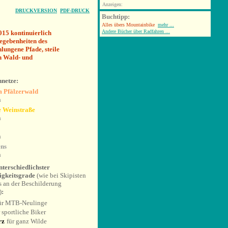
Anzeigen:
DRUCKVERSION
PDF-DRUCK
Buchtipp:
Alles übers Mountainbike
mehr ...
Andere Bücher über Radfahren ...
015 kontinuierlich
egebenheiten des
ungene Pfade, steile
en Wald- und
nnetze:
 Pfälzerwald
n
e Weinstraße
n
n
ns
n
nterschiedlichster
igkeitsgrade
(wie bei Skipisten
s an der Beschilderung
)
:
ür MTB-Neulinge
r sportliche Biker
rz
für ganz Wilde