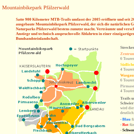
Mountainbikepark Pfälzerwald
S
atte 900 Kilometer MTB-Trails umfasst der 2005 eröffnete und seit 2
ausgebaute Mountainbikepark Pfälzerwald, der sich die natürlichen G
Naturparks Pfälzerwald bestens zunutze macht.
Verträumte und verschl
Anstiege und technisch anspruchsvolle Abfahrten in einer einzigartig
Bundsandsteinlandschaft.
Strecke
Zentrum
6 Toure
Südlich
4 Toure
Wasgau
6 Toure
Pirmase
4 Toure
Trails u
Schwier
wird die
deutlich
- Blau
f
-
Rot
fü
-
Schwa