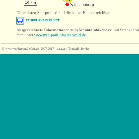
Die meisten Startpunkte sind direkt per Bahn erreichbar.
FAHRPLANAUSKUNFT
Ausgezeichnete
Informationen zum Mountainbikepark
und Streckenpl
man unter
www.mtb-park-pfaelzerwald.de
.
©
www.wanderportal-pfalz.de
2007-2017 - palzvisit Touristik-Service