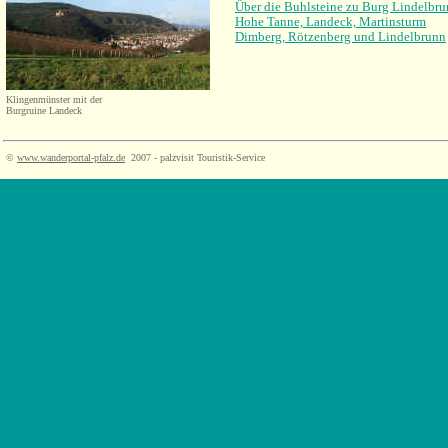
Über die Buhlsteine zu Burg Lindelbr
Hohe Tanne, Landeck, Martinsturm
Dimberg, Rötzenberg und Lindelbrunn
Klingenmünster mit der
Burgruine Landeck
©
www.wanderportal-pfalz.de
2007 - palzvisit Touristik-Service