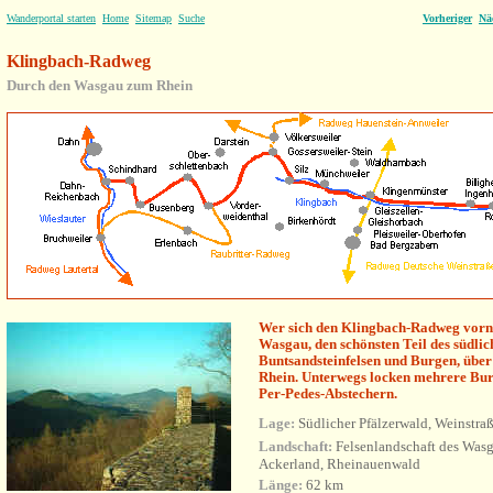
Wanderportal starten
Home
Sitemap
Suche
Vorheriger
Nä
Klingbach-Radweg
Durch den Wasgau zum Rhein
Wer sich den Klingbach-Radweg vorn
Wasgau, den schönsten Teil des südlic
Buntsandsteinfelsen und Burgen, über 
Rhein. Unterwegs locken mehrere Burg
Per-Pedes-Abstechern.
Lage:
Südlicher Pfälzerwald, Weinstra
Landschaft:
Felsenlandschaft des Wasg
Ackerland, Rheinauenwald
Länge:
62 km