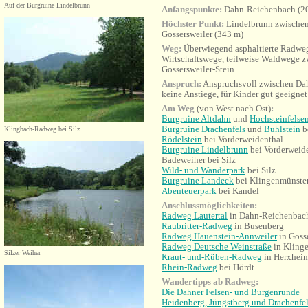
Auf der Burgruine Lindelbrunn
Anfangspunkte:
Dahn-Reichenbach (207
Höchster Punkt:
Lindelbrunn zwischen
Gossersweiler (343 m)
Weg:
Überwiegend asphaltierte Radweg
Wirtschaftswege, teilweise Waldwege 
Gossersweiler-Stein
Anspruch:
Anspruchsvoll zwischen Dahn
keine Anstiege, für Kinder gut geeignet
Am Weg
(von West nach Ost)
:
Burgruine Altdahn
und
Hochsteinfelse
Burgruine Drachenfels
und
Buhlstein
b
Klingbach-Radweg bei Silz
Rödelstein
bei Vorderweidenthal
Burgruine Lindelbrunn
bei Vorderweid
Badeweiher bei Silz
Wild- und Wanderpark
bei Silz
Burgruine Landeck
bei Klingenmünste
Abenteuerpark
bei Kandel
Anschlussmöglichkeiten:
Radweg Lautertal
i
n Dahn-Reichenbac
Raubritter-Radweg
in Busenberg
Radweg Hauenstein-Annweiler
in Gosse
Radweg Deutsche Weinstraße
in Kling
Silzer Weiher
Kraut- und-Rüben-Radweg
in Herxhei
Rhein-Radweg
bei Hördt
Wandertipps ab Radweg:
Die Dahner Felsen- und Burgenrunde
Heidenberg, Jüngstberg und Drachenfe