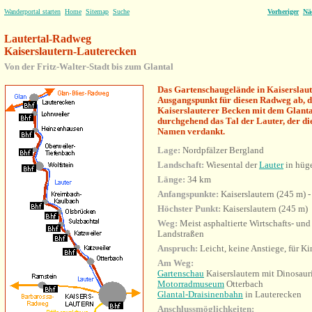
Wanderportal starten
Home
Sitemap
Suche
Vorheriger
Nä
Lautertal-Radweg
Kaiserslautern-Lauterecken
Von der Fritz-Walter-Stadt bis zum Glantal
Das Gartenschaugelände in Kaiserslaut
Ausgangspunkt für diesen Radweg ab, d
Kaiserslauterer Becken mit dem Glanta
durchgehend das Tal der Lauter, der di
Namen verdankt.
Lage:
Nordpfälzer Bergland
Landschaft:
Wiesental der
Lauter
in hüg
Länge:
34 km
Anfangspunkte:
Kaiserslautern (245 m) 
Höchster Punkt:
Kaiserslautern (245 m)
Weg:
Meist asphaltierte Wirtschafts- un
Landstraßen
Anspruch:
Leicht, keine Anstiege, für Ki
Am Weg:
Gartenschau
Kaiserslautern mit Dinosaur
Motorradmuseum
Otterbach
Glantal-Draisinenbahn
in Lauterecken
Anschlussmöglichkeiten: