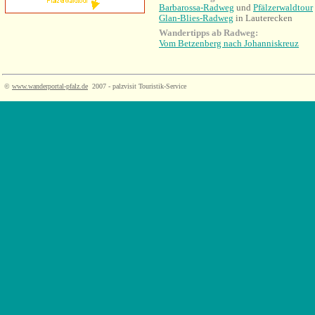
Barbarossa-Radweg
und
Pfälzerwaldtour
Glan-Blies-Radweg
in Lauterecken
Wandertipps ab Radweg:
Vom Betzenberg nach Johanniskreuz
©
www.wanderportal-pfalz.de
2007 - palzvisit Touristik-Service