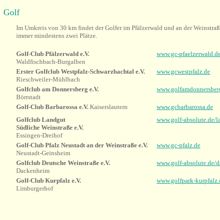
Golf
Im Umkreis von 30 km findet der Golfer im Pfälzerwald und an der Weinstra
immer mindestens zwei Plätze.
Golf-Club Pfälzerwald e.V.
www.gc-pfaelzerwald.d
Waldfischbach-Burgalben
Erster Golfclub Westpfalz-Schwarzbachtal e.V.
www.gcwestpfalz.de
Rieschweiler-Mühlbach
Golfclub am Donnersberg e.V.
www.golfamdonnersber
Börrstadt
Golf-Club Barbarossa e.V.
Kaiserslautern
www.gcbarbarossa.de
Golfclub Landgut
www.golf-absolute.de/l
Südliche Weinstraße e.V.
Essingen-Dreihof
Golf-Club Pfalz Neustadt an der Weinstraße e.V.
www.gc-pfalz.de
Neustadt-Geinsheim
Golfclub Deutsche Weinstraße e.V.
www.golf-absolute.de/
Dackenheim
Golf-Club Kurpfalz e.V.
www.golfpark-kurpfalz.
Limburgerhof