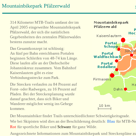
Mountainbikepark Pfälzerwald
314 Kilometer MTB-Trails umfasst der im
April 2005 eingeweihte Mountainbikepark
Pfälzerwald, der sich die natürlichen
Gegebenheiten des zentralen Pfälzerwaldes
bestens zunutze macht.
Das Gesamtkonzept ist schlüssig:
An fünf per Bahn erreichbaren Portalen
beginnen Schleifen von 48-74 km Länge.
Diese laufen alle an der Drehscheibe
Johanniskreuz zusammen. Vom Bahnhof
Kaiserslautern gibt es eine
Verbindungsstrecke zum Park.
Die Strecken verlaufen zu 84 Prozent auf
Forst- oder Radwegen, zu 16 Prozent auf
Pfaden. Bei der Streckenplanung wurde
darauf geachtet, dass sich Biker und
Wanderer möglichst wenig ins Gehege
kommen.
Der Mountainbiker findet Trails unterschiedlichster Schwierigkeitsgrade.
Wie bei Skipisten wird dies an der Beschilderung deutlich:
Blau
für MTB-Ne
Rot
für sportliche Biker und
Schwarz
für ganz Wilde.
Ausgezeichnete Informationen zum Mountainbikepark und Streckenpläne 