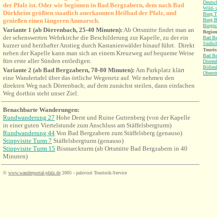
Deutsc
der Pfalz ist. Oder wir beginnen in Bad Bergzabern, dem nach Bad
Wild- 
Dürkheim größten staatlich anerkannten Heilbad der Pfalz, und
Burg Tr
genießen einen längeren Anmarsch.
Burg B
Burgru
Variante 1 (ab Dörrenbach, 25-40 Minuten):
Ab Ortsmitte findet man an
Region
der sehens
werten Wehrkirche die Beschilderung zur Kapelle, zu der ein
Bad Be
Südlic
kurzer und herzhafter Anstieg durch Kastanienwälder hinauf führt. Direkt
Touri
neben der Kapelle kann man sich an einem Kreuzweg auf bequeme Weise
Bad Be
fürs erste aller Sünden entledigen.
Dörren
Böllen
Variante 2 (ab Bad Bergzabern, 70-80 Minuten):
Am Parkplatz klärt
Oberot
eine Wandertafel über das örtliche Wegenetz auf. Wir nehmen den
direkten Weg nach Dörrenbach; auf dem zunächst steilen, dann einfachen
Weg dorthin steht unser Ziel.
Benachbarte Wanderungen:
Rundwanderung
27
Hohe Derst und Ruine Guttenberg (von der Kapelle
in einer guten Viertelstunde zum Anschluss am Stäffelsbergturm)
Rundwanderung 44
Von Bad Bergzabern zum Stäffelsberg (genauso)
Stippvisite Turm 7
Stäffelsbergturm (genauso)
Stippvisite Turm 15
Bismarckturm (ab Ortsmitte Bad Bergzabern in 40
Minuten)
©
www.wanderportal-pfalz.de
2005 - palzvisit Touristik-Service