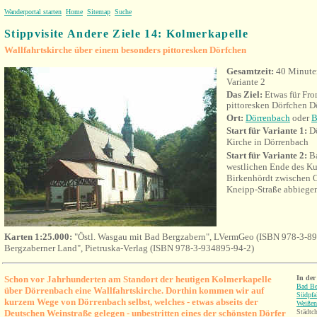
Wanderportal starten
Home
Sitemap
Suche
Stippvisite Andere Ziele 14: Kolmerkapelle
Wallfahrtskirche über einem besonders pittoresken Dörfchen
Gesamtzeit:
40 Minuten
Variante 2
Das Ziel:
Etwas für Fr
pittoresken Dörfchen D
Ort:
Dörrenbach
oder
B
Start für Variante 1:
Dö
Kirche in Dörrenbach
Start für Variante 2:
B
westlichen Ende des Kur
Birkenhördt zwischen O
Kneipp-Straße abbiege
Karten 1:25.000:
"Östl. Wasgau mit Bad Bergzabern", LVermGeo (ISBN 978-3-89
Bergzaberner Land", Pietruska-Verlag (ISBN 978-3-934895-94-2)
Schon vor Jahrhunderten am Standort der heutigen Kolmerkapelle
In de
Bad Be
über Dörrenbach eine Wallfahrtskirche. Dorthin kommen wir auf
Südpfa
kurzem Wege von Dörrenbach selbst, welches - etwas abseits der
Weißen
Deutschen Weinstraße gelegen - unbestritten eines der schönsten Dörfer
Städtch