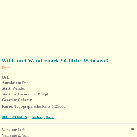
Wild- und Wanderpark Südliche Weinstraße
Dasr
Ort:
Attraktion:
Das
Start:
Wander
Start für Variante 2:
Parkpl
Gesamte Gehzeit:
Karte:
Topographische Karte 1:25000
DRUCKVERSION
Vorherige
Home
Variante 1:
Ab
In
Variante 2:
Vom