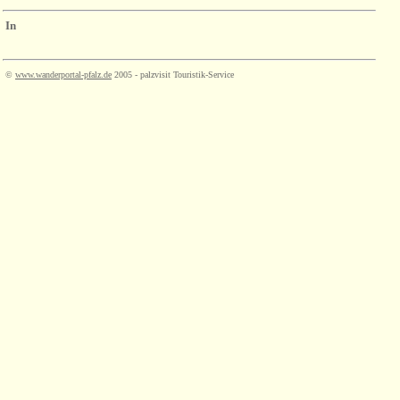
In
©
www.wanderportal-pfalz.de
2005 - palzvisit Touristik-Service