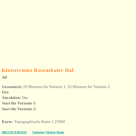
Klosterruine Rosenthaler Hof
All
Gesamtzeit:
20 Minuten für Variante 1, 35 Minuten für Variante 2
Ort:
Attraktion:
Das
Start für Variante 1:
Start für Variante 2:
Karte:
Topographische Karte 1:25000
DRUCKVERSION
Vorherige
Nächste
Home