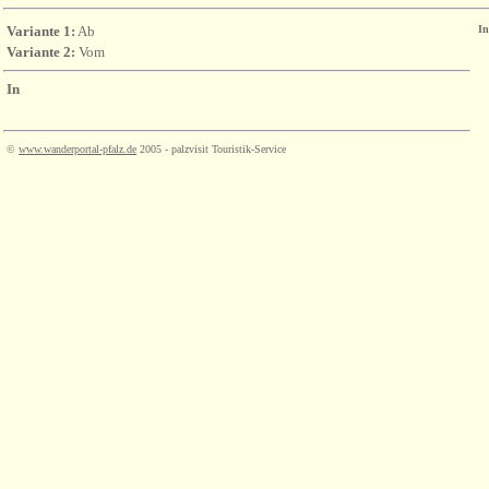
Variante 1:
Ab
In
Variante 2:
Vom
In
©
www.wanderportal-pfalz.de
2005 - palzvisit Touristik-Service