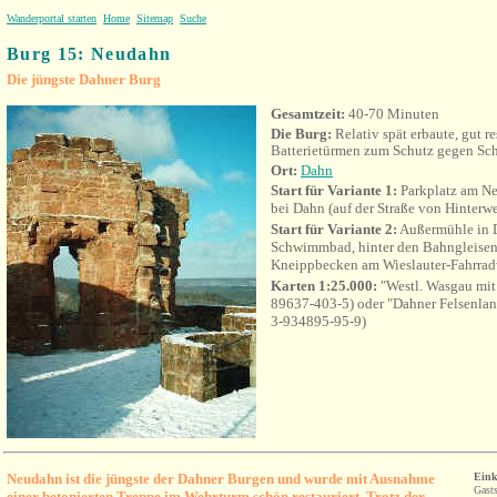
Wanderportal starten
Home
Sitemap
Suche
Burg 15: Neudahn
Die jüngste Dahner Burg
Gesamtzeit:
40-70 Minuten
Die Burg:
Relativ spät erbaute, gut r
Batterietürmen zum Schutz gegen Sch
Ort:
Dahn
Start für Variante 1:
Parkplatz am N
bei Dahn (auf der Straße von Hinterw
Start für Variante 2:
Außermühle in D
Schwimmbad, hinter den Bahngleisen 
Kneippbecken am Wieslauter-Fahrra
Karten 1:25.000:
"Westl. Wasgau mi
89637-403-5) oder "Dahner Felsenlan
3-934895-95-9)
Neudahn ist die jüngste der Dahner Burgen und wurde mit Ausnahme
Eink
Gast
einer betonierten Treppe im Wehrturm schön restauriert.
Trotz der