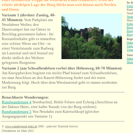
In d
relativ niedrigen Lage der Burg blickt man weit hinaus nach Norden
Fels
und Osten.
Bade
Neud
V
ariante 1 (direkter Zustieg, 40-
Teufe
45 Minuten):
V
om Parkplatz am
Hinte
Neudahner Weiher, den
Erzb
Bios
Dauercamper fast zur Gänze in
Burg
Beschlag genommen haben - für
Burg
Kurzaufenthalte gibt es immerhin
Regi
Dahn
eine
schöne
Wiese am Ufer - in
Südw
einer Viertelstunde zum Radweg
Urla
im Lautertal und steil hinauf zur
Tour
direkt südlich des Weihers
Dahn
gelegenen Burgruine.
Hint
Variante 2 (am Schwalbenfelsen vorbei über Höhenweg, 60-70 Minuten):
Am Kneippbecken beginnt ein steiler Pfad hinauf zum Schwalbenfelsen,
wo man Anschluss an den Kauert-Höhenweg findet und der roten
Markierung folgt. Hoch über dem Wieslautertal geht es immer nordwärts
zur Burg.
Benachbarte Wanderungen:
Rundwanderung 4
Storrbachtal, Hohle Felsen und Eyberg (Anschluss an
der Dahner Hütte, eine halbe Stunde von der Burg entfernt)
Rundwanderung 5
Von Neudahn zum Kaletschkopf (gleicher
Ausgangspunkt wie Variante 1)
©
www.wanderportal-pfalz.de
2005 - palzvisit Touristik-Service
Überarbeitet im März 2021