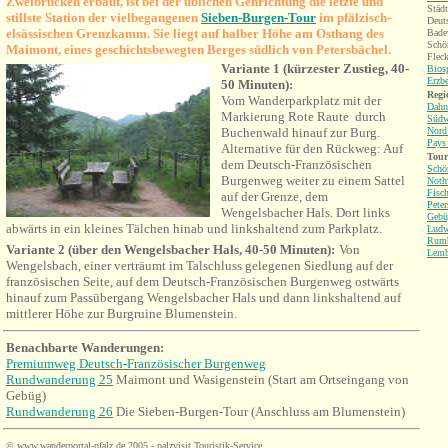
Zweibrücken erbaut,
ist bei der üblichen Gehrichtung die letzte und
Städt
stillste Station der vielbegangenen
Sieben-Burgen-Tour
im pfälzisch-
Deut
elsässischen Grenzkamm. Sie liegt auf halber Höhe am Osthang des
Bade
Schö
Maimont, eines geschichtsbewegten Berges südlich von Petersbächel.
Fleck
Variante 1 (kürzester Zustieg, 40-
Bios
Erzb
50 Minuten):
Regi
Vom Wanderparkplatz mit der
Dahn
Markierung Rote Raute durch
Südw
Buchenwald hinauf zur Burg.
Nord
Pays
Alternative für den Rückweg: Auf
Tour
dem Deutsch-Französischen
Schö
Burgenweg weiter zu einem Sattel
Noth
Fisc
auf der Grenze, dem
Peter
Wengelsbacher Hals. Dort links
Gebü
abwärts in ein kleines Tälchen hinab und linkshaltend zum Parkplatz.
Ludw
Rum
Variante 2 (über den Wengelsbacher Hals, 40-50 Minuten):
Von
Lemb
Wengelsbach, einer verträumt im Talschluss gelegenen Siedlung auf der
französischen Seite,
a
uf dem Deutsch-Französischen Burgenweg
ostwärts
hinauf zum Passübergang Wengelsbacher Hals und dann linkshaltend auf
mittlerer Höhe zur Burgruine Blumenstein.
Benachbarte Wanderungen
:
Premiumweg Deutsch-Französischer Burgenweg
Rundwanderung 25
Maimont und Wasigenstein (Start am Ortseingang von
Gebüg)
Rundwanderung 26
Die Sieben-Burgen-Tour (Anschluss am Blumenstein)
©
www.wanderportal-pfalz.de
2005 - palzvisit Touristik-Service