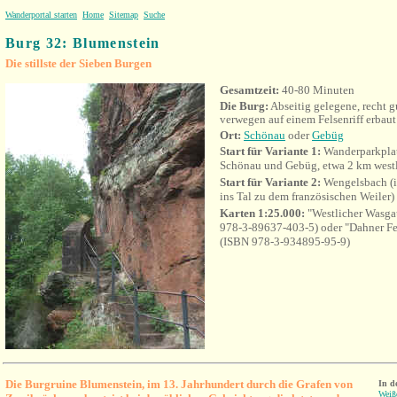
Wanderportal starten
Home
Sitemap
Suche
Burg 32: Blumenstein
Die stillste der Sieben Burgen
Gesamtzeit:
40-80 Minuten
Die Burg:
Abseitig gelegene, recht g
verwegen auf einem Felsenriff erbaut
Ort:
Schönau
oder
Gebüg
Start für Variante 1:
Wanderparkplat
Schönau und Gebüg, etwa 2 km west
Start für Variante 2:
Wengelsbach (i
ins Tal zu dem französischen Weiler)
Karten 1:25.000:
"Westlicher Wasg
978-3-89637-403-5) oder "Dahner Fel
(ISBN 978-3-934895-95-9)
Die Burgruine Blumenstein
, im
13. Jahrhundert durch die Grafen von
In d
Weiß