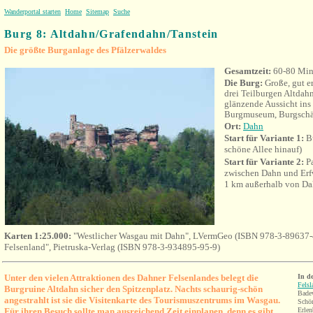
Wanderportal starten
Home
Sitemap
Suche
Burg 8: Altdahn/Grafendahn/Tanstein
Die größte Burganlage des Pfälzerwaldes
Gesamtzeit:
60-80 Min
Die Burg:
Große, gut e
drei Teilburgen Altdah
glänzende Aussicht ins
Burgmuseum, Burgschä
Ort:
Dahn
Start für Variante 1:
Bu
schöne Allee hinauf)
Start für Variante 2:
Pa
zwischen Dahn und Erf
1 km außerhalb von Da
Karten 1:25.000:
"Westlicher Wasgau mit Dahn", LVermGeo (ISBN 978-3-89637-
Felsenland", Pietruska-Verlag (ISBN 978-3-934895-95-9)
Unter den vielen Attraktionen des Dahner Felsenlandes belegt die
In d
Fels
Burgruine Altdahn sicher den Spitzenplatz. Nachts schaurig-schön
Badew
angestrahlt ist sie die Visitenkarte des Tourismuszentrums im Wasgau.
Schön
Für ihren Besuch sollte man ausreichend Zeit einplanen, denn es gibt
Erlen