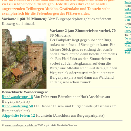
Teufe
viel zu sehen und viel zu steigen. Jede der drei direkt aneinander
Hinte
angrenzenden Teilburgen
Altdahn, Grafendahn und Tanstein steht
Wild-
exemplarisch für die Felsenburgen des Pfälzerwaldes.
Erzbe
Bios
Variante 1 (60-70 Minuten):
Vom Burgenparkplatz geht es auf einem
Burg 
Kiesweg steil hinauf.
Regio
Dahne
Variante 2 (am Zimmerfelsen vorbei, 70-
Südw
80 Minuten):
Tour
Dahn
Der Parkplatz liegt gegenüber der Burg,
Erfwe
sodass man fast auf Sicht gehen kann. Ein
Hinte
kleines Stück geht es entlang der Straße
Bruch
Schi
nach Erfweiler und dann beschildert rechts
ab. Ein Pfad führt an den Zimmerfelsen
vorbei auf den Bergkamm, auf dem die
Burgruine Altdahn steht. Auf dem gleichen
Weg zurück oder westwärts hinunter zum
Burgenparkplatz und dann am Waldrand
entlang sehr schön zurück.
Benachbarte Wanderungen
:
Rundwanderung 18
Von Dahn zum Bärenbrunner Hof
(
Anschluss am
Burgenparkplatz)
Rundwanderung 50
Die Dahner Felsen- und Burgenrunde
(
Anschluss am
Burgenparkplatz)
Stippvisite Felsen 12
Hochstein
(
Anschluss am Burgenparkplatz)
©
www.wanderportal-pfalz.de
2005 - palzvisit Touristik-Service