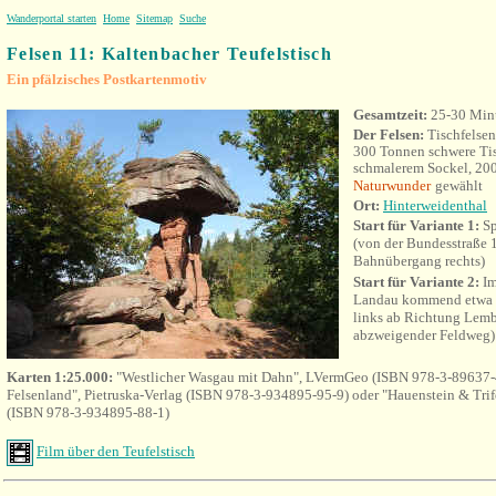
Wanderportal starten
Home
Sitemap
Suche
Felsen 11: Kaltenbacher Teufelstisch
Ein pfälzisches Postkartenmotiv
Gesamtzeit:
25-30 Min
Der Felsen:
Tischfelsen
300 Tonnen schwere Tis
schmalerem Sockel, 20
Naturwunder
gewählt
Ort:
Hinterweidenthal
Start für Variante 1:
Sp
(von der Bundesstraße
Bahnübergang rechts)
Start für Variante 2:
Im
Landau kommend etwa 1
links ab Richtung Lemb
abzweigender Feldweg)
Karten 1:25.000:
"Westlicher Wasgau mit Dahn", LVermGeo (ISBN 978-3-89637-
Felsenland", Pietruska-Verlag (ISBN 978-3-934895-95-9) oder "Hauenstein & Trife
(ISBN 978-3-934895-88-1)
Film über den Teufelstisch