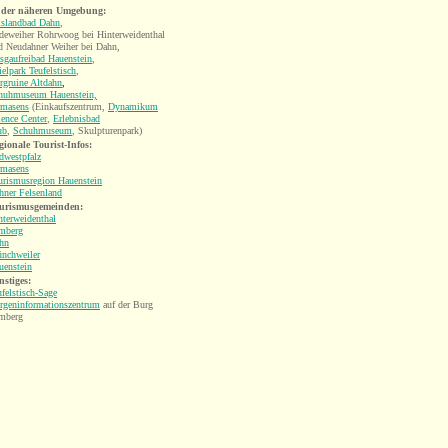
 der näheren Umgebung:
lslandbad Dahn
,
deweiher Rohrwoog bei Hinterweidenthal
d Neudahner Weiher bei Dahn,
sgaufreibad Hauenstein
,
elpark Teufelstisch
,
rgruine Altdahn
,
huhmuseum Hauenstein,
rmasens
(Einkaufszentrum,
Dynamikum
ience Center
,
Erlebnisbad
ub
,
Schuhmuseum
, Skulpturenpark)
gionale Tourist-Infos:
dwestpfalz
rmasens
urismusregion Hauenstein
hner Felsenland
urismusgemeinden:
nterweidenthal
mberg
hn
nchweiler
uenstein
nstiges:
ufelstisch-Sage
rgeninformationszentrum
auf der Burg
mberg