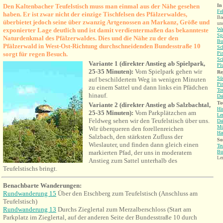
Den Kaltenbacher Teufelstisch muss man einmal aus der Nähe gesehen
In
Fe
haben. Er ist zwar nicht der einzige Tischfelsen des Pfälzerwaldes,
Ba
überbietet jedoch seine über zwanzig Artgenossen an Markanz, Größe und
un
exponierter Lage deutlich und ist damit verdientermaßen das bekannteste
Wa
Spi
Naturdenkmal des Pfälzerwaldes. Dies und die Nähe zu der den
Bu
Pfälzerwald in West-Ost-Richtung durchschneidenden Bundesstraße 10
Sc
sorgt für regen Besuch.
Pi
Sc
Variante 1 (direkter Anstieg ab Spielpark,
Pl
25-35 Minuten):
Vom Spielpark gehen wir
Re
Sü
auf beschildertem Weg in wenigen Minuten
Pi
zu einem Sattel und dann links ein Pfädchen
To
hinauf.
Da
To
Variante 2 (direkter Anstieg ab Salzbachtal,
Hi
25-35 Minuten):
Vom Parkplätzchen am
Le
Feldweg sehen wir den Teufelstisch über uns.
Da
Mü
Wir überqueren den forellenreichen
Ha
Salzbach, den stärksten Zufluss der
So
Wieslauter, und finden dann gleich einen
Te
markierten Pfad, der uns in moderatem
Bu
Le
Anstieg zum Sattel unterhalb des
Teufelstischs bringt.
Benachbarte Wanderungen
:
Rundwanderung 15
Über den Etschberg zum Teufelstisch (Anschluss am
Teufelstisch)
Rundwanderung 13
Durchs Zieglertal zum Merzalberschloss (Start am
Parkplatz im Zieglertal, auf der anderen Seite der Bundesstraße 10 durch