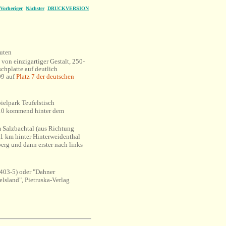
Vorheriger
Nächster
DRUCKVERSION
uten
 von einzigartiger Gestalt, 250-
chplatte auf deutlich
09 auf
Platz 7 der deutschen
ielpark Teufelstisch
 10 kommend hinter dem
 Salzbachtal (aus Richtung
 km hinter Hinterweidenthal
erg und dann erster nach links
403-5) oder "Dahner
lsland", Pietruska-Verlag