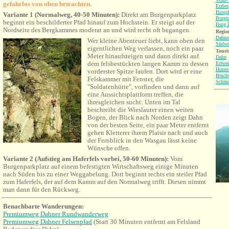
gefahrlos von oben betrachten.
Erzbe
Biosp
Variante 1 (Normalweg, 40-50 Minuten):
Direkt am Burgenparkplatz
Burgr
beginnt ein beschilderter Pfad hinauf zum Hochstein. Er steigt auf der
Burg B
Nordseite des Bergkammes moderat an und wird recht oft begangen.
Region
Dahne
Wer kleine Abenteuer liebt, kann oben den
Südwe
eigentlichen Weg verlassen, noch ein paar
Touri
Meter hinaufsteigen und dann direkt auf
Dahn
dem felsbestückten langen Kamm zu dessen
Erfwei
Hinter
vorderster Spitze laufen. Dort wird er eine
Bruch
Felskammer mit Fenster, die
Schin
"Soldatenhütte", vorfinden und dann auf
eine Aussichtsplattform treffen, die
ihresgleichen sucht: Unten im Tal
beschreibt die Wieslauter einen weiten
Bogen, der Blick nach Norden zeigt Dahn
von der besten Seite, ein paar Meter entfernt
gehen Kletterer ihrem Plaisir nach und auch
der Fernblick in den Wasgau lässt keine
Wünsche offen.
Variante 2 (Aufstieg am Haferfels vorbei, 50-60 Minuten):
Vom
Burgenparkplatz auf einem befestigten Wirtschaftsweg einige Minuten
nach Süden bis zu einer Weggabelung. Dort beginnt rechts ein steiler Pfad
zum Haferfels, der auf dem Kamm auf den Normalweg trifft. Diesen nimmt
man dann für den Rückweg.
Benachbarte Wanderungen
:
Premiumweg Dahner Rundwanderweg
Premiumweg Dahner Felsenpfad
(Start 30 Minuten entfernt am Felsland