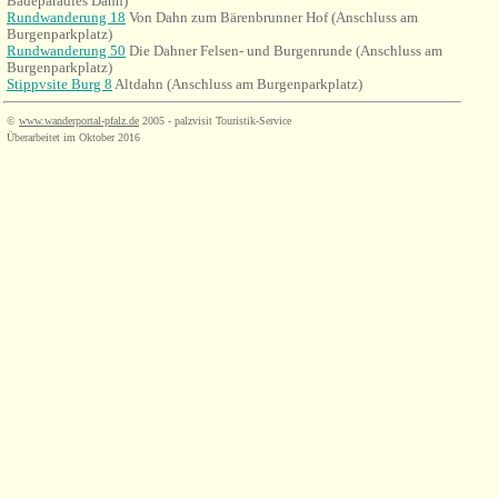
Badeparadies Dahn)
Rundwanderung 18
Von Dahn zum Bärenbrunner Hof
(
Anschluss am
Burgenparkplatz)
Rundwanderung 50
Die Dahner Felsen- und Burgenrunde
(
Anschluss am
Burgenparkplatz)
Stippvsite Burg 8
Altdahn
(
Anschluss am Burgenparkplatz)
©
www.wanderportal-pfalz.de
2005 - palzvisit Touristik-Service
Überarbeitet im Oktober 2016