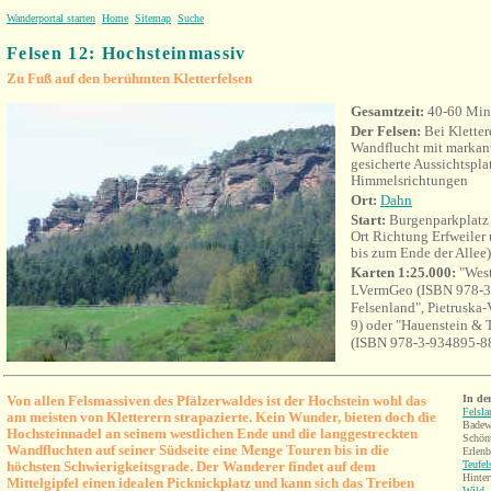
Wanderportal starten
Home
Sitemap
Suche
Felsen 12: Hochsteinmassiv
Zu Fuß auf den berühmten Kletterfelsen
Gesamtzeit:
40-60 Min
Der Felsen:
Bei Kletter
Wandflucht mit markan
gesicherte Aussichtsplat
Himmelsrichtungen
Ort:
Dahn
Start:
Burgenparkplatz 
Ort Richtung Erfweiler 
bis zum Ende der Allee)
Karten 1:25.000:
"West
LVermGeo (ISBN 978-3
Felsenland", Pietruska
9) oder "Hauenstein & T
(ISBN 978-3-934895-8
Von allen Felsmassiven des Pfälzerwaldes ist der Hochstein wohl das
In de
Felsla
am meisten von Kletterern strapazierte. Kein Wunder, bieten doch die
Badew
Hochsteinnadel an seinem westlichen Ende und die langgestreckten
Schönt
Wandfluchten auf seiner Südseite eine Menge Touren bis in die
Erlen
höchsten Schwierigkeitsgrade. Der Wanderer findet auf dem
Teufel
Hinter
Mittelgipfel einen idealen Picknickplatz und kann sich das Treiben
Wild-