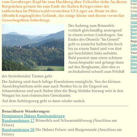
Fels
vom Gerstberger Kopf bis zum Hochberg über Erfweiler zieht. An diesen
Bade
Bergrücken grenzte bis zum Ende des Kalten Krieges eines der
Schö
zahlreichen im Pfälzerwald versteckten US-Lager an. Heute ist dies
Erle
öffentlich zugängliches Gelände, das einige kleine und dezent versteckte
Teufe
Hinte
Gewerbegebiete beherbergt.
Wild
Der Aufstieg zum Römerfels
Erzb
verläuft gleichmäßig ansteigend
Bios
Burg
in einem weiten Linksbogen. Am
Burg
Endes des
Ortsteils "Im Gerstel"
Regi
geht es zunächst halbrechts hoch
Dahn
bis zu einem Sattel und von dort
Südw
gut beschildert links aufwärts.
Tour
Dahn
Bald passiert man einen schönen
Erfwe
Aussichtspunkt und gelangt dann
Hint
auf den Bergkamm, über den es
Bruc
rechtshaltend schnell zum Felsfuß
Schi
des freistehenden Turmes geht.
Der Aufstieg wird durch luftige Eisenleitern ermöglicht. Von der kleinen
Aussichtsplattform sieht man nach Norden bis in die Gegend um
Johanniskreuz und nach Süden über die Burg Altdahn hinweg weit in den
Wasgau bis zum elsässischen Grenzkamm.
Auf dem Aufstiegsweg geht es dann wieder zurück.
Benachbarte Wanderungen:
Premiumweg Dahner Rundwanderweg
Rundwanderung 17
Römerfels und Schwarzmühlwoog (Anschluss am
Felsen)
Rundwanderung 50
Die Dahner Felsen- und Burgenrunde
(Anschluss am
Felsen)