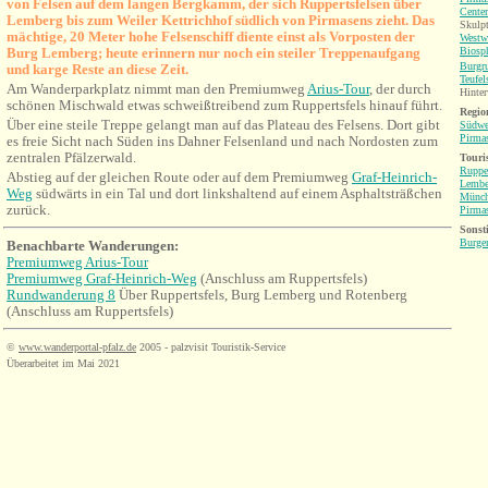
von Felsen auf dem langen Bergkamm, der sich Ruppertsfelsen über
Center
Lemberg bis zu
m Weiler Kettrichhof südlich von Pirmasens zieht. Das
Skulpt
mächtige, 20 Meter hohe Felsenschiff diente einst als Vorposten der
Westw
Burg Lemberg; heute erinnern nur noch ein steiler Treppenaufgang
Biosp
Burgr
und karge Reste an diese Zeit.
Teufel
Am Wanderparkplatz nimmt man den Premiumweg
Arius-Tour
, der durch
Hinter
schönen Mischwald etwas schweißtreibend zum Ruppertsfels hinauf führt.
Region
Über eine steile Treppe gelangt man auf das Plateau des Felsens. Dort gibt
Südwe
Pirma
es freie Sicht nach Süden ins Dahner Felsenland und nach Nordosten zum
zentralen Pfälzerwald.
Touri
Rupper
Abstieg auf der gleichen Route oder auf dem Premiumweg
Graf-Heinrich-
Lembe
Weg
südwärts in ein Tal und dort linkshaltend auf einem Asphaltsträßchen
Münch
zurück.
Pirma
Sonsti
Burge
Benachbarte Wanderungen
:
Premiumweg Arius-Tour
Premiumweg Graf-Heinrich-Weg
(Anschluss am Ruppertsfels)
Rundwanderung 8
Über Ruppertsfels, Burg Lemberg und Rotenberg
(Anschluss am Ruppertsfels)
©
www.wanderportal-pfalz.de
2005 - palzvisit Touristik-Service
Überarbeitet im Mai 2021