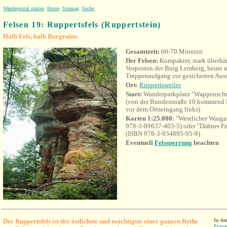
Wanderportal starten
Home
Sitemap
Suche
Felsen 19: Ruppertsfels (Ruppertstein)
Halb Fels, halb Burgruine
Gesamtzeit:
60-70 Minuten
Der Felsen:
Kompakter, stark überhän
Vorposten der Burg Lemberg, heute 
Treppenaufgang zur gesicherten Auss
Ort:
Ruppertsweiler
Start:
Wanderparkplatz
"Wappensch
(von der Bundesstraße 10 kommend 
vor dem Ortseingang links)
Karten 1:25.000:
"Westlicher Wasg
978-3-89637-403-5) oder "Dahner
Fe
(ISBN 978-3-934895-95-9)
Eventuell
Felssperrung
beachten
Der Ruppertsfels ist der östlichste und mächtigste einer ganzen Reihe
In de
Pirma