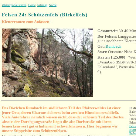
Wanderportal starten
Home
Sitemap
Suche
Felsen 24: Schützenfels (Birkelfels)
Kletterrouten zum Anfassen
Gesamtzeit:
30-40 Min
Der Felsen:
Langgestre
gut einsehbaren Kletter
Ort
:
Rumbach
Start:
Ortsmitte Nähe K
Karten 1:25.000:
"Wes
LVermGeo (ISBN 978-3
Felsenland", Pietruska
9)
Das Dörfchen Rumbach im südlichsten Teil des Pfälzerwaldes ist einer
I
n d
Bade
jener Orte, deren Charme sich erst beim zweiten Hinsehen erschließt.
Schön
Viele Autofahrer nämlich wissen nicht, dass der schönste Teil des Dorfes
Fleck
abseits der Durchgangsstraße liegt: die alte Dorfstraße mit ihren
Erlen
bemerkenswert gut erhaltenen Fachwerkhäusern
. Hier beginnen wir
Fels
Bios
unsere Stippvisite zum Schützenfelsen.
Erzbe