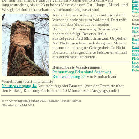
Der liegt auf einer Bergkuppe genau im Norden des Ortskerns - ein
Burgr
langgestrecktes, bis zu 23 m hohes Massiv, dessen Ost-, Haupt-, Mittel- und
Burg 
Burgr
Westgipfel durch Gratscharten voneinander abgesetzt sind.
Weiß
An der Kirche vorbei geht es aufwärts durch
Städt
Wiesengelände bis zum Waldrand. Dort trifft
Deuts
man auf den (durchaus lohnenden)
Regio
Dahne
Rumbacher Panoramaweg, dem man kurz
Südw
nach rechts folgt. Der erste links
Tour
abzweigende Pfad führt dann zum Ostpfeiler.
Rumb
Auf Pfadspuren lässt sich das ganze Massiv
Nothw
umrunden - eine gute Gelegenheit für Nicht-
Bund
Bruch
Kletterer, hakengesicherte Felsrouten einmal
Schö
aus der Nähe zu studieren.
Fisc
Ludw
Benachbarte Wanderungen:
Niede
Bobe
Premiumweg Felsenland Sagenweg
Rundwanderung 22
Von Rumbach zur
Wegelnburg (Start in Ortsmitte)
Naturspaziergang 14
Naturschutzgebiet Brauntal (von der Ortsmitte über
den Radweg Richtung
Fischbach
in 10 Minuten zum Ausgangspunkt)
©
www.wanderportal-pfalz.de
2005 - palzvisit Touristik-Service
Überarbeitet im Mai 2021