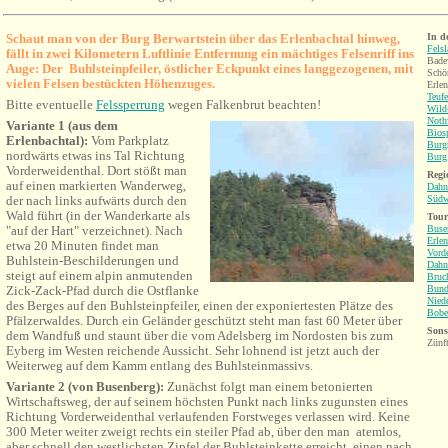
Schaut man von der Burg Berwartstein über das Erlenbachtal hinweg,
In d
Fels
fällt in zwei Kilometern Luftlinie Entfernung ein mächtiges Felsenriff ins
Bade
Auge: Der Buhlsteinpfeiler, östlicher Eckpunkt eines langgezogenen, mit
Schö
vielen Felsen bestückten Höhenzuges.
Erlen
Teufe
Bitte eventuelle
Felssperrung
wegen Falkenbrut beachten!
Wild
Noth
Variante 1 (aus dem
Bios
Erlenbachtal):
Vom Parkplatz
Burg
nordwärts etwas ins Tal Richtung
Burg
Vorderweidenthal. Dort stößt man
Regi
auf einen markierten Wanderweg,
Dahn
der nach links aufwärts durch den
Südw
Wald führt (in der Wanderkarte als
Tour
"auf der Hart" verzeichnet). Nach
Buse
Erle
etwa 20 Minuten findet man
Vord
Buhlstein-Beschilderungen und
Dahn
steigt auf einem alpin anmutenden
Bruc
Zick-Zack-Pfad durch die Ostflanke
Bund
Niede
des Berges auf den Buhlsteinpfeiler, einen der exponiertesten Plätze des
Bobe
Pfälzerwaldes. Durch ein Geländer geschützt steht man fast 60 Meter über
Sons
dem Wandfuß und staunt über die vom Adelsberg im Nordosten bis zum
Zünf
Eyberg im Westen reichende Aussicht. Sehr lohnend ist jetzt auch der
Weiterweg auf dem Kamm entlang des Buhlsteinmassivs.
Variante 2 (von Busenberg):
Zunächst folgt man einem betonierten
Wirtschaftsweg, der auf seinem höchsten Punkt nach links zugunsten eines
Richtung Vorderweidenthal verlaufenden Forstweges verlassen wird. Keine
300 Meter weiter zweigt rechts ein steiler Pfad ab, über den man atemlos,
aber schnell den westlichsten Zipfel der Buhlsteinkette erreicht, einen nach