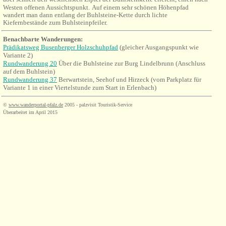
Westen offenen Aussichtspunkt.
Auf einem sehr schönen Höhenpfad
wandert man dann entlang der Buhlsteine-Kette durch lichte
Kiefernbestände zum Buhlsteinpfeiler.
Benachbarte Wanderungen
:
Prädikatsweg Busenberger Holzschuhpfad
(gleicher Ausgangspunkt wie
Variante 2)
Rundwanderung 20
Über die Buhlsteine zur Burg Lindelbrunn (Anschluss
auf dem Buhlstein)
Rundwanderung 37
Berwartstein, Seehof und Hirzeck (vom Parkplatz für
Variante 1 in einer Viertelstunde zum Start in Erlenbach)
©
www.wanderportal-pfalz.de
2005 - palzvisit Touristik-Service
Überarbeitet im April 2015