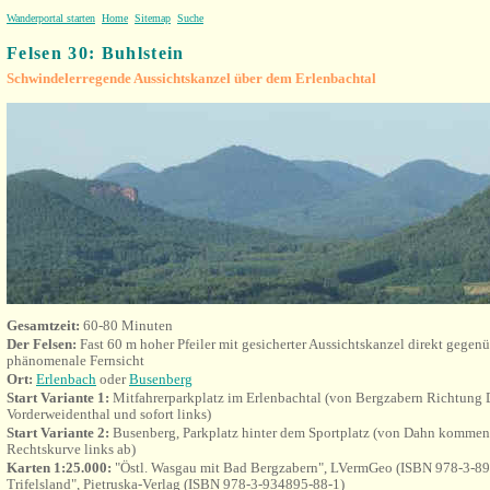
Wanderportal starten
Home
Sitemap
Suche
Felsen 30: Buhlstein
Schwindelerregende Aussichtskanzel über dem Erlenbachtal
Gesamtzeit:
60-80 Minuten
Der Felsen:
Fast 60 m hoher Pfeiler mit gesicherter Aussichtskanzel direkt gegenü
phänomenale Fernsicht
Ort
:
Erlenbach
oder
Busenberg
Start Variante 1:
Mitfahrerparkplatz im Erlenbachtal (von Bergzabern Richtung
Vorderweidenthal und sofort links)
Start Variante 2:
Busenberg, Parkplatz hinter dem Sportplatz (von Dahn kommend
Rechtskurve links ab)
Karten 1:25.000:
"Östl. Wasgau mit Bad Bergzabern", LVermGeo (ISBN 978-3-89
Trifelsland", Pietruska-Verlag (ISBN 978-3-934895-88-1)