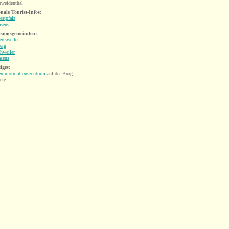
rweidenthal
nale Tourist-Infos:
stpfalz
sens
ismusgemeinden:
rtsweiler
erg
hweiler
sens
iges:
ninformationszentrum
auf der Burg
erg