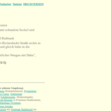
Vorheriger
Nächster
DRUCKVERSION
nuten
n mit schmalem Sockel und
l
Ruhbank
r Beckenhofer Straße rechts in
und gleich links in die
tlicher Wasgau mit Dahn",
3-5)
er näheren Umgebung:
sens
(Einkaufszentrum,
Dynamikum
ce Center
,
Erlebnisbad
,
Schuhmuseum
, Skulpturenpark),
wall-Museum
in Pirmasens-Niedersimten,
härenhaus Fischbach
,
uine Altdahn
,
lstisch
mit
Spielpark Teufelstisch
bei