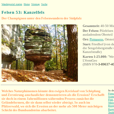
Wanderportal starten
Home
Sitemap
Suche
Felsen 53: Kanzelfels
Der Champignon unter den Felsenwundern der Südpfalz
Gesamtzeit:
40
-50 Mi
Der Felsen:
Pilzfelse
ausladendem
Oberteil
Ort:
Pirmasens
,
Ortstei
Start:
Friedhof (von de
die
Sengelsbergstraße
Kanzelstraße)
Karten 1:25.000:
"Wes
LVermGeo
(ISBN
978
-3-89637-40
Welches Naturphänomen könnte den ewigen Kreislauf von Schöpfung
In d
Pirma
und Zerstörung anschaulicher demonstrieren als die Erosion? Erschafft
Scien
sie doch in einem Jahrmillionen währenden Prozess zunächst die
Plub
Geländeformen, die sie dann selbst wieder abträgt. So auch im
West
Pfälzerwald, wo sich die Erosion an der mehr als 500 Meter mächtigen
Biosp
Burgr
Schicht des Bundsandsteins abarbeitet.
Teufe