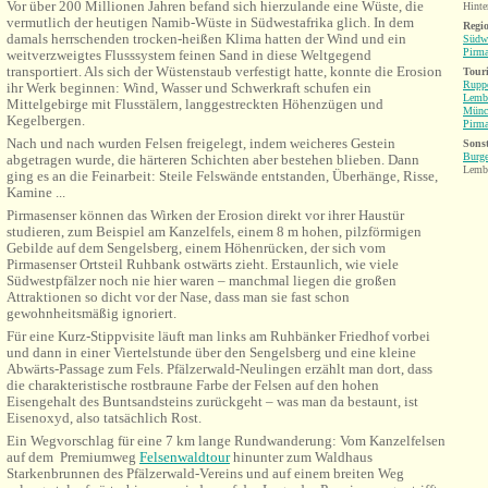
Vor über 200 Millionen Jahren befand sich hierzulande eine Wüste, die
Hinte
vermutlich der heutigen Namib-Wüste in Südwestafrika glich. In dem
Regio
damals herrschenden trocken-heißen Klima hatten der Wind und ein
Südwe
Pirma
weitverzweigtes Flusssystem feinen Sand in diese Weltgegend
transportiert. Als sich der Wüstenstaub verfestigt hatte, konnte die Erosion
Tour
Ruppe
ihr Werk beginnen: Wind, Wasser und Schwerkraft schufen ein
Lemb
Mittelgebirge mit Flusstälern, langgestreckten Höhenzügen und
Münc
Kegelbergen.
Pirma
Nach und nach wurden Felsen freigelegt, indem weicheres Gestein
Sonst
Burge
abgetragen wurde, die härteren Schichten aber bestehen blieben. Dann
Lemb
ging es an die Feinarbeit: Steile Felswände entstanden, Überhänge, Risse,
Kamine ...
Pirmasenser können das Wirken der Erosion direkt vor ihrer Haustür
studieren, zum Beispiel am Kanzelfels, einem 8 m hohen, pilzförmigen
Gebilde auf dem Sengelsberg, einem Höhenrücken, der sich vom
Pirmasenser Ortsteil Ruhbank ostwärts zieht. Erstaunlich, wie viele
Südwestpfälzer noch nie hier waren – manchmal liegen die großen
Attraktionen so dicht vor der Nase, dass man sie fast schon
gewohnheitsmäßig ignoriert.
Für eine Kurz-Stippvisite läuft man links am Ruhbänker Friedhof vorbei
und dann in einer Viertelstunde über den Sengelsberg und eine kleine
Abwärts-Passage zum Fels. Pfälzerwald-Neulingen erzählt man dort, dass
die charakteristische rostbraune Farbe der Felsen auf den hohen
Eisengehalt des Buntsandsteins zurückgeht – was man da bestaunt, ist
Eisenoxyd, also tatsächlich Rost.
Ein Wegvorschlag für eine 7 km lange Rundwanderung: Vom Kanzelfelsen
auf dem Premiumweg
Felsenwaldtour
hinunter zum Waldhaus
Starkenbrunnen des Pfälzerwald-Vereins und auf einem breiten Weg