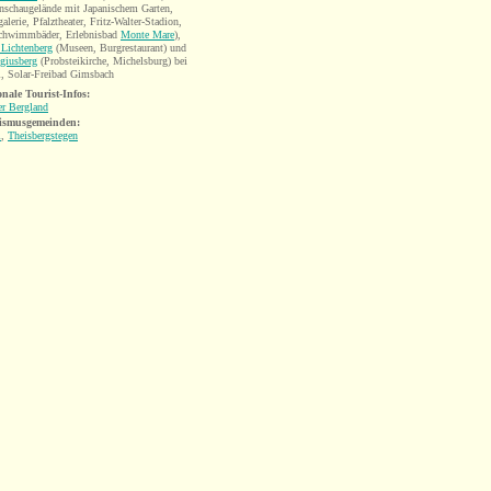
nschaugelände mit Japanischem Garten,
galerie, Pfalztheater, Fritz-Walter-Stadion,
schwimmbäder, Erlebnisbad
Monte Mare
),
Lichtenberg
(Museen, Burgrestaurant) und
giusberg
(Probsteikirche, Michelsburg) bei
, Solar-Freibad Gimsbach
onale
Tourist-Infos:
er Bergland
ismusgemeinden
:
l
,
Theisbergstegen