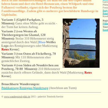
Blick in alle Himmelsrichtungen. Da man bis auf den Gipfel hinauf
Garte
fahren kann und
dort ein Hotel-Restaurant, einen Wildpark und eine
Pfalz
Falknerei vorfindet, eignet sich der Potzberg bestens für
Frei
Familienausflüge. Zudem gibt es mehrere gut beschilderte Rundwege in
Burg 
Remi
Gipfelnähe.
Kusel
Variante 1 (Gipfel-Parkplatz, 5
Regi
Minuten):
Ganz ohne Mühe geht es nicht -
Pfälz
der Turm hat keinen Aufzug.
Tour
Kuse
Variante 2 (
von Westen a
b
Theisbergstegen im Glantal, 120
Minuten):
Stolze 310 Höhenmeter stetig
ansteigend durch den Wald [
Blau
-
Weißes
Logo
des Remigiusweges oder Markierung
Rote
s
Kreuz
].
Variante 3
(von Osten ab Föckelberg, 70
Minuten):
Mit 110 Höhenmetern eher
gemächlicher Zustieg.
Variante 4 (von Süden ab Neunkirchen am
Potzberg, 70-80 Minuten):
210 Höhenmeter
zunächst durch offenes Gelände, dann durch Wald [Markierung
Rote
s
Kreuz
]
.
Benachbarte Wanderungen
:
Prädikatsweg Remigius-Wanderweg
(Anschluss am Turm)
©
www.wanderportal-pfalz.de
2015 - palzvisit Touristik-Service