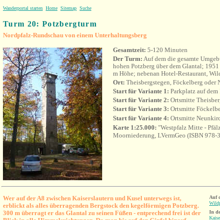
Wanderportal starten
Home
Sitemap
Suche
Turm 20: Potzbergturm
Nordpfalz-Rundschau von einem Unterhaltungsberg
Gesamtzeit:
5-120 Minuten
Der Turm:
Auf dem die gesamte Umgeb
hohen Potzberg über dem Glantal; 1951
m Höhe; nebenan Hotel-Restaurant, Wil
Ort:
Theisbergstegen, Föckelberg oder
Start für Variante 1:
Parkplatz auf dem
Start für Variante 2:
Ortsmitte
Theisber
Start für Variante 3:
Ortsmitte
Föckelb
Start für Variante 4:
Ortsmitte Neunkirc
Karte 1:25.000:
"Westpfalz Mitte - Pfäl
Moorniederung,
LVermGeo
(ISBN 978-
Wer auf der A8 zwischen Kaiserslautern und Kusel unterwegs ist,
Auf 
Wild
erblickt als alles überragenden Bergstock den kegelförmigen Potzberg.
300 m überragt er das Glantal zu seinen Füßen - entprechend frei ist der
In d
Kaise