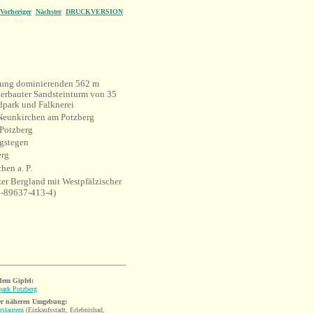
Vorheriger
Nächster
DRUCKVERSION
ung dominierenden 562 m
 erbauter Sandsteinturm von 35
dpark und Falknerei
 Neunkirchen am Potzberg
 Potzberg
gstegen
erg
hen a. P.
zer Bergland mit Westpfälzischer
3-89637-413-4)
dem Gipfel:
park Potzberg
er näheren Umgebung:
rslautern
(Einkaufsstadt, Erlebnisbad,