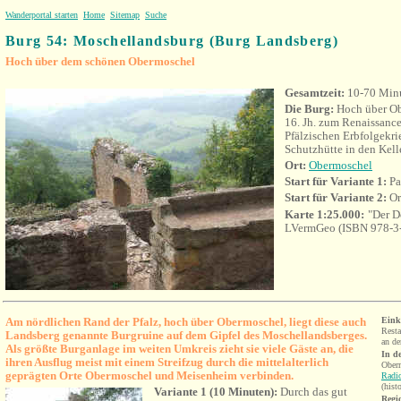
Wanderportal starten
Home
Sitemap
Suche
Burg 54:
Moschellandsburg (Burg Landsberg)
Hoch über dem schönen Obermoschel
Gesamtzeit:
10-70 Min
Die Burg:
Hoch über Obe
16. Jh. zum Renaissanc
Pfälzischen Erbfolgekrieg
Schutzhütte in den Kel
Ort:
Obermoschel
Start für Variante 1
:
Pa
Start für Variante 2
:
Or
Karte 1:25.000:
"Der D
LVermGeo (ISBN 978-3
Am nördlichen Rand der Pfalz, hoch über Obermoschel, liegt diese auch
Eink
Resta
Landsberg genannte Burgruine auf dem Gipfel des Moschellandsberges.
an de
Als größte Burganlage
im weiten Umkreis zieht sie viele Gäste an, die
In d
ihren Ausflug meist mit einem Streifzug durch die mittelalterlich
Ober
geprägten Orte Obermoschel und Meisenheim verbinden.
Radi
(hist
Variante 1 (10 Minuten):
Durch das gut
Regio