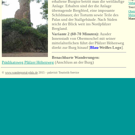
erhaltene Burgtor betritt man die weitläufige
Verb
Anlage. Erhalten sind der die Anlage
Tour
überragende Bergfried, eine imposante
Ober
Schildmauer, der Torturm sowie Teile des
Meis
Mann
Palas und der Stallgebäude. Nach Süden
reicht der Blick weit ins Nordpfälzer
Bergland.
Variante 2 (60-70 Minuten):
Ausder
Innenstadt von Obermoschel mit seiner
mittelalterlichen führt der Pfälzer Höhenweg
direkt zur Burg hinauf [
Blau
-Weißes Logo
].
Benachbarte Wanderungen:
Prädikatsweg Pfälzer Höhenweg
(Anschluss an der Burg)
©
www.wanderportal-pfalz.de
2015 - palzvisit Touristik-Service