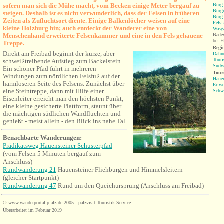
sofern man sich die Mühe macht, vom Becken einige Meter bergauf zu
Burg 
Burgr
steigen. Deshalb ist es nicht verwunderlich, dass der Felsen in früheren
Burg 
Zeiten als Zufluchtsort diente. Einige
Balkenlöcher weisen auf eine
Fels
kleine Holzburg hin; auch entdeckt der Wanderer eine von
Wasga
Menschenhand erweiterte Felsenkammer und eine in den Fels gehauene
Bade
bei H
Treppe.
Regio
Direkt am Freibad beginnt der kurze, aber
Dahne
Touri
schweißtreibende Aufstieg zum Backelstein.
Südw
Ein schöner Pfad führt in mehreren
Tour
Windungen zum nördlichen Felsfuß auf der
Hauen
harmloseren Seite des Felsens. Zunächst über
Erfwe
eine Steintreppe, dann mit Hilfe einer
Schw
Eisenleiter erreicht man den höchsten Punkt,
eine kleine gesicherte Plattform, staunt über
die mächtigen südlichen Wandfluchten und
genießt - meist allein - den Blick ins nahe Tal.
Benachbarte Wanderungen
:
Prädikatsweg Hauensteiner Schusterpfad
(vom Felsen 5 Minuten bergauf zum
Anschluss)
Rundwanderung 21
Hauensteiner Fliehburgen und Himmelsleitern
(gleicher Startpunkt)
Rundwanderung 47
Rund um den Queichursprung (Anschluss am Freibad)
©
www.wanderportal-pfalz.de
2005 - palzvisit Touristik-Service
Überarbeitet im Februar 2019