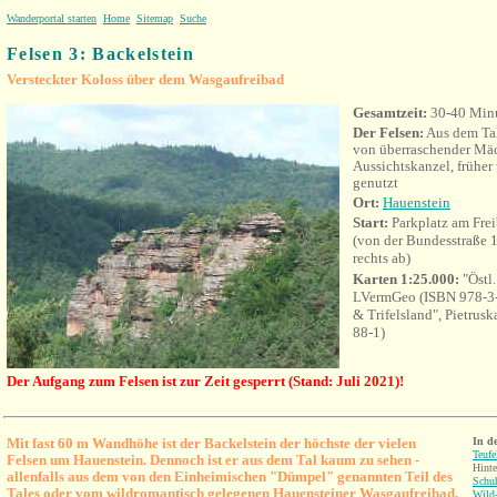
Wanderportal starten
Home
Sitemap
Suche
Felsen 3: Backelstein
Versteckter Koloss über dem Wasgaufreibad
Gesamtzeit:
30-40 Min
Der Felsen:
Aus dem Ta
von überraschender Mäc
Aussichtskanzel, früher
genutzt
Ort:
Hauenstein
Start:
Parkplatz am Fre
(von der Bundesstraße 
rechts ab)
Karten 1:25.000:
"Östl
LVermGeo (ISBN 978-3-
& Trifelsland", Pietrus
88-1)
Der Aufgang zum Felsen ist zur Zeit gesperrt (Stand: Juli 2021)!
Mit fast 60 m Wandhöhe ist der Backelstein der höchste der vielen
In d
Teufe
Felsen um Hauenstein. Dennoch ist er aus dem Tal kaum zu sehen -
Hinte
allenfalls aus dem von den Einheimischen "Dümpel" genannten Teil des
Schu
Tales oder vom wildromantisch gelegenen Hauensteiner Wasgaufreibad,
Wild-