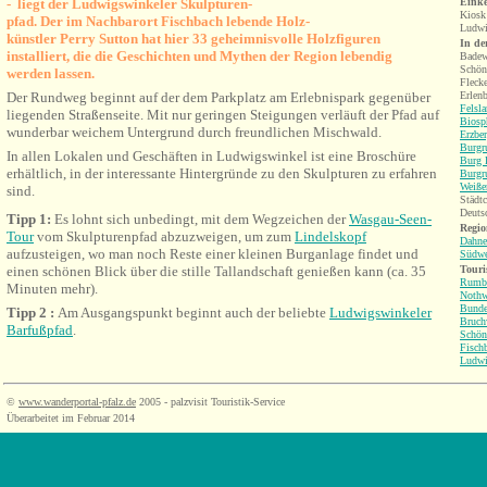
- liegt der Ludwigswinkeler Skulpturen-
Einke
Kiosk
pfad. D
er im Nachbarort Fischbach lebende
Ho
lz-
Ludwi
künstl
er
Perry Sutton
hat hier 33 geheimnisvolle Holzfiguren
In de
installiert, die die Geschichten und Mythen der Region lebendig
Badew
Schön
werden lassen.
Fleck
Der Rundweg beginnt auf der dem Parkplatz am Erlebnispark gegenüber
Erlen
Felsl
liegenden Straßenseite. Mit nur geringen Steigungen verläuft der Pfad auf
Biosp
wunderbar weichem Untergrund durch
freundlichen Mischwald.
Erzbe
Burgr
In allen Lokalen und Geschäften in Ludwigswinkel ist eine Broschüre
Burg 
erhältlich, in der interessante Hintergründe zu den Skulpturen zu erfahren
Burgr
Weiße
sind.
Städtc
Deuts
Tipp 1:
Es lohnt sich unbedingt, mit dem Wegzeichen der
Wasgau-Seen-
Regio
Tour
vom Skulpturenpfad abzuzweigen, um zum
Lindelskopf
Dahne
aufzusteigen, wo man noch Reste einer kleinen Burganlage findet und
Südwe
einen schönen Blick über die stille Tallandschaft genießen kann (ca. 35
Touri
Rumb
Minuten mehr).
Nothw
Bunde
Tipp 2 :
Am Ausgangspunkt beginnt auch der beliebte
Ludwigswinkeler
Bruch
Barfußpfad
.
Schön
Fisch
Ludwi
©
www.wanderportal-pfalz.de
2005 - palzvisit Touristik-Service
Überarbeitet im Februar 2014