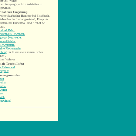
hr am Wege:
 am Ausgangspunkt, Gaststätten in
gswinkel
r näheren Umgebung:
eiher Saarbacher Hammer bei Fischbach,
talweiher bei Ludwigswinkel, Etang de
enstein bei Hirschthal und
Seehof bei
bach,
andbad Dahn
,
härenhaus Fischbach
,
rgwerk Nothweiler
,
uine Altdahn
,
Berwartstein
,
uine Fleckenstein
nburg
im Elsass (sehr romantisches
hen),
ches Weintor
nale Tourist-Infos:
r Felsenland
stpfalz
smusgemeinden:
ach
eiler
nthal
weiler
au
bach
gswinkel