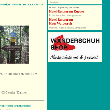
Anzeigen:
Vorheriger
Nächster
DRUCKVERSION
In der Umgebung der Tour:
Hotel-Restaurant Kupper
In der Natur das Leben genießen
Hotel-Restaurant
Haus Waldesruh
Wandern, Radeln, Biken, Entspannen
h 1,5 km links ab und 1 km
403-5) oder "Dahner
re Infos zum Skulpturenpfad