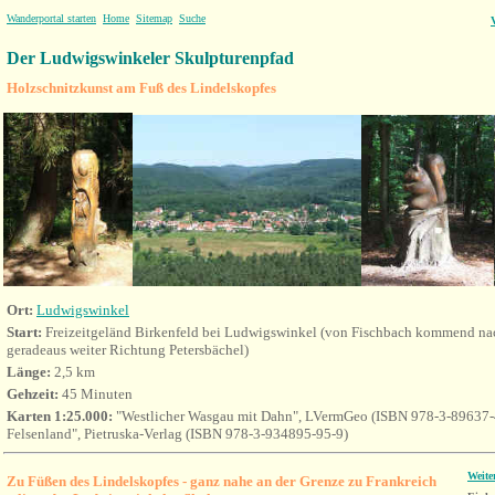
Wanderportal starten
Home
Sitemap
Suche
Der Ludwigswinkeler Skulpturenpfad
Holzschnitzkunst am Fuß des Lindelskopfes
Ort
:
Ludwigswinkel
Start:
Freizeitgeländ Birkenfeld bei Ludwigswinkel (von Fischbach kommend nac
geradeaus weiter Richtung Petersbächel)
Länge:
2,5 km
Gehzeit:
45 Minuten
Karten 1:25.000:
"Westlicher Wasgau mit Dahn", LVermGeo (ISBN 978-3-89637-
Felsenland", Pietruska-Verlag (ISBN 978-3-934895-95-9)
Weite
Zu Füßen des Lindelskopfes - ganz nahe an der Grenze zu Frankreich