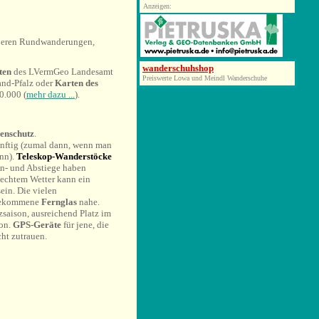
Anzeigen:
rößeren Rundwanderungen,
wanderschuhshop
rten
des LVermGeo Landesamt
Preiswerte Lowa und Meindl Wanderschuhe
and-Pfalz
oder
Karten des
0.000 (
mehr dazu ...
).
enschutz
.
ünftig (zumal dann, wenn man
nn).
Teleskop-Wanderstöcke
An- und Abstiege haben
hlechtem Wetter kann ein
sein. Die vielen
 gekommene
Fernglas
nahe.
saison, ausreichend Platz im
son.
GPS-Geräte
für jene, die
cht zutrauen.