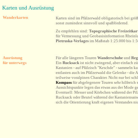
Karten und Ausrüstung
Wanderkarten
Karten sind im Pfälzerwald obligatorisch bei g
sonst zumindest sinnvoll und spaßfördernd.
Zu empfehlen sind:
Topographische Freizeitka
für Vermessung und Geobasisinformation Rheinl
Pietruska-Verlages
im Maßstab 1:25.000 bis
1:5
Ausrüstung
Für alle längeren Touren
Wanderschuhe
und
Reg
für unterwegs
Ein
Rucksack
ist nicht zwingend, aber einfach z
Kastanien - auf Pfälzisch "Keschde" - sammeln ka
entlasten auch im Pfälzerwald die Gelenke - die 
teilweise voralpinen Charakter. Nicht nur bei sc
Kompass
für abgelegenere Touren sehr hilfreich 
Aussichtspunkte legen das etwas aus der Mode
Eventuell: Messer und Körbchen während der Pilz
Rucksack oder Beutel während der Kastaniensai
sich die Orientierung kraft eigenen Verstandes ni