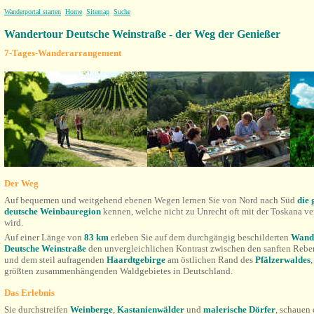
Wanderportal starten
Home
Sitemap
Suche
Wandertour Deutsche Weinstraße - der Weg der Genießer
7-Tages-Wanderarrangement
Der Weg
Auf bequemen und weitgehend ebenen Wegen lernen Sie von Nord nach Süd
die 
deutsche Weinbauregion
kennen, welche nicht zu Unrecht oft mit der Toskana ve
wird.
Auf einer Länge von
83 km
erleben Sie auf dem durchgängig beschilderten
Wand
Deutsche Weinstraße
den unvergleichlichen Kontrast zwischen den sanften Reb
und dem steil aufragenden
Haardtgebirge
am östlichen Rand des
Pfälzerwaldes
,
größten zusammenhängenden Waldgebietes in Deutschland.
Das Erlebnis
Sie durchstreifen
Weinberge
,
Kastanienwälder
und
malerische Dörfer
, schauen