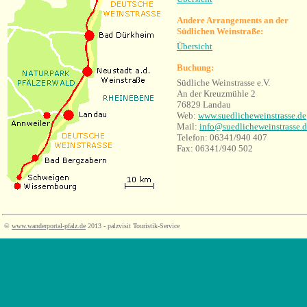
Andere Arrangements an der
Südlichen Weinstraße:
Übersicht
Buchung:
Südliche Weinstrasse e.V.
An der Kreuzmühle 2
76829 Landau
Web:
www.suedlicheweinstrasse.de
Mail:
info@suedlicheweinstrasse.
Telefon: 06341/940 407
Fax: 06341/940 502
©
www.wanderportal-pfalz.de
2013 - palzvisit Touristik-Service