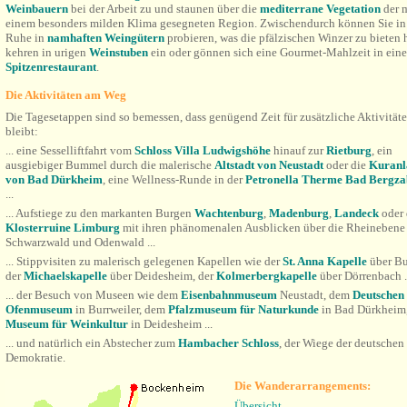
Weinbauern
bei der Arbeit zu und staunen über die
mediterrane Vegetation
der 
einem besonders milden Klima gesegneten Region. Zwischendurch können Sie in 
Ruhe in
namhaften Weingütern
probieren, was die pfälzischen Winzer zu bieten 
kehren in urigen
Weinstuben
ein oder gönnen sich eine Gourmet-Mahlzeit in ein
Spitzenrestaurant
.
Die Aktivitäten am Weg
Die Tagesetappen sind so bemessen, dass genügend Zeit für zusätzliche Aktivität
bleibt:
... eine Sesselliftfahrt vom
Schloss Villa Ludwigshöhe
hinauf zur
Rietburg
, ein
ausgiebiger Bummel durch die malerische
Altstadt von Neustadt
oder die
Kuranl
von Bad Dürkheim
, eine Wellness-Runde in der
Petronella Therme Bad Bergza
...
... Aufstiege zu den markanten Burgen
Wachtenburg
,
Madenburg
,
Landeck
oder 
Klosterruine Limburg
mit ihren phänomenalen
Ausblicken über die Rheinebene 
Schwarzwald und Odenwald ...
... Stippvisiten zu malerisch gelegenen Kapellen wie der
St. Anna Kapelle
über Bu
der
Michaelskapelle
über Deidesheim, der
Kolmerbergkapelle
über Dörrenbach .
... der Besuch von Museen wie dem
Eisenbahnmuseum
Neustadt, dem
Deutschen
Ofenmuseum
in Burrweiler, dem
Pfalzmuseum für Naturkunde
in Bad Dürkheim
Museum für Weinkultur
in Deidesheim ...
... und natürlich ein Abstecher zum
Hambacher Schloss
, der Wiege der deutschen
Demokratie.
Die Wanderarrangements:
Übersicht