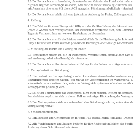
3.3 Der Portalanbieter ist berechtigt, ohne Angabe von Gründen das Portal nicht mehr an
zugrunde liegende Technologie zu ändern, oder auf eine andere Technologie umzustellen,
mit Ausnahme einer unter 6.2 dieser AGB geregelten Kündigungsmöglichkeit - hierdurc
3.4 Der Portalanbieter behält sich eine jederzeitige Änderung der Preise, Zahlungsmodali
4. Zahlung
4.1 Die Zahlung für einen Eintrag wird fällig mit der Veröffentlichung der Informatione
jedoch 2 Wochen nach Vertragsschluss. Der Werbekunde verpflichtet sich, dem Portalanb
Tagen ab Vertragsschluss zur weiteren Bearbeitung zu übersenden.
4.2 Der Portalanbieter erhält die Zahlung ausschließlich für die Platzierung der Informati
Entgelt für über das Portal zustande gekommene Buchungen oder sonstige Geschäftsabsc
5. Mitteilung der Inhalte und Haftung für Inhalte
5.1 Werbekunden sichern zu, alle im Wanderportal veröffentlichten Informationen nach
und Änderungsbedarf schnellstmöglich mitzuteilen.
5.2 Der Portalanbieter übernimmt keinerlei Haftung für die Folgen unrichtiger oder unvo
6. Vertragslaufzeit und Kündigung
6.1 Die Laufzeit des Eintrages beträgt - sofern keine davon abweichenden Werbeformen
Einzelfallabreden getroffen wurden - ein Jahr ab der Veröffentlichung im Wanderportal. Di
automatisch um ein weiteres Jahr, sofern der Vertrag nicht spätestens 4 Wochen vor Abla
Vertragspartner gekündigt wird.
6.2 Sollte der Portalanbieter das Wanderportal nicht mehr anbieten, erlischt ein bestehe
Portalanbieter verpflichtet sich in diesem Fall zur sofortigen Rückzahlung des Vertragspr
6.3 Den Vertragspartnern steht ein außerordentliches Kündigungsrecht zu, sofern einer de
vertragswidrig verhält.
7. Schlussbestimmungen
7.1 Erfüllungsort und Gerichtsstand ist in jedem Fall ausschließlich Pirmasens, Deutsch
7.2 Alle Vereinbarungen und Zusagen bedürfen für ihre Rechtsverbindlichkeit der Schrift
Änderung dieses Schriftformerfordernisses.