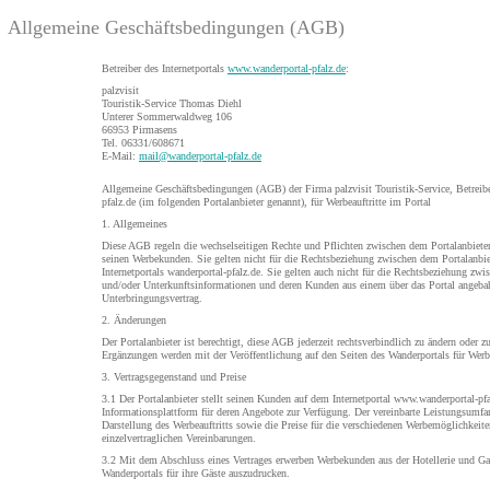
Allgemeine Geschäftsbedingungen (AGB)
Betreiber des Internetportals
www.wanderportal-pfalz.de
:
palzvisit
Touristik-Service Thomas Diehl
Unterer Sommerwaldweg 106
66953 Pirmasens
Tel. 06331/608671
E-Mail:
mail@wanderportal-pfalz.de
Allgemeine Geschäftsbedingungen (AGB) der Firma palzvisit Touristik-Service, Betreiber
pfalz.de (im folgenden Portalanbieter genannt), für Werbeauftritte im Portal
1. Allgemeines
Diese AGB regeln die wechselseitigen Rechte und Pflichten zwischen dem Portalanbieter 
seinen Werbekunden. Sie gelten nicht für die Rechtsbeziehung zwischen dem Portalanbie
Internetportals wanderportal-pfalz.de. Sie gelten auch nicht für die Rechtsbeziehung zw
und/oder Unterkunftsinformationen und deren Kunden aus einem über das Portal angeba
Unterbringungsvertrag.
2. Änderungen
Der Portalanbieter ist berechtigt, diese AGB jederzeit rechtsverbindlich zu ändern oder 
Ergänzungen werden mit der Veröffentlichung auf den Seiten des Wanderportals für Werb
3. Vertragsgegenstand und Preise
3.1 Der Portalanbieter stellt seinen Kunden auf dem Internetportal www.wanderportal-pf
Informationsplattform für deren Angebote zur Verfügung. Der vereinbarte Leistungsumfan
Darstellung des Werbeauftritts sowie die Preise für die verschiedenen Werbemöglichkeite
einzelvertraglichen Vereinbarungen.
3.2 Mit dem Abschluss eines Vertrages erwerben Werbekunden aus der Hotellerie und Ga
Wanderportals für ihre Gäste auszudrucken.