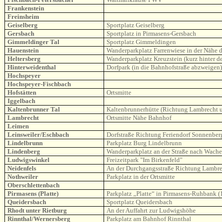
Frankenstein
Freinsheim
Geiselberg
Sportplatz Geiselberg
Gersbach
Sportplatz in Pirmasens-Gersbach
Gimmeldinger Tal
Sportplatz Gimmeldingen
Hauenstein
Wanderparkplatz Farrenwiese in der Nähe 
Heltersberg
Wanderparkplatz Kreuzstein (kurz hinter d
Hinterweidenthal
Dorfpark (in die Bahnhofstraße abzweigen)
Hochspeyer
Hochspeyer-Fischbach
Hofstätten
Ortsmitte
Iggelbach
Kaltenbrunner Tal
Kaltenbrunnerhütte (Richtung Lambrecht u
Lambrecht
Ortsmitte Nähe Bahnhof
Leimen
Leinsweiler/Eschbach
Dorfstraße Richtung Feriendorf Sonnenber
Lindelbrunn
Parkplatz Burg Lindelbrunn
Lindenberg
Wanderparkplatz an der Straße nach Wach
Ludwigswinkel
Freizeitpark "Im Birkenfeld"
Neidenfels
An der Durchgangsstraße Richtung Lambre
Nothweiler
Parkplatz in der Ortsmitte
Oberschlettenbach
Pirmasens (Platte)
Parkplatz „Platte“ in Pirmasens-Ruhbank 
Queidersbach
Sportplatz Queidersbach
Rhodt unter Rietburg
An der Auffahrt zur Ludwigshöhe
Rinnthal/Wernersberg
Parkplatz am Bahnhof Rinnthal