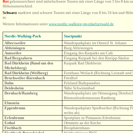
Rot
gekennzeichnet sind mittelschwere Touren mit einer Länge von 5 bis 8 km u
Höhenunterschied.
Schwarz
markiert sind schwere Touren mit einer Länge von 8 bis 16 km und Höh
m.
Weitere Informationen unter
www.nordic-walking-im-pfaelzerwald.de
Nordic-Walking-Park
Startpunkt
Albersweiler
Wanderparkplatz im Ortsteil St. Johann
Altleiningen
Burg Altleiningen
Annweiler
Eingang des Kurparks am Cafe
Bad Bergzabern
Eingang Kurpark bei den Kneipp-Säulen
Bad Dürkheim (Rund um den
Kurpark Bad Dürkheim
Michelsberg)
Bad Dürkheim (Weilberg)
Forsthaus Weilach (Richtung Leistadt und 
Bruchweiler-Bärenbach
Friedhof
Dahn
Felsland Badeparadies
Deidesheim
Nähe Schwimmbad
Dernbach/Ramberg
Wanderparkplatz am Ortsausgang Dernbac
Bürstenbindermuseum Ramberg
Elmstein
Eppenbrunn
Wanderparkplatz Spießweiher (Richtung F
rechts ab)
Erlenbrunn
Sportplatz in Pirmasens Erlenbrunn
Esthal
Ortsmitte an der Kirche
Fischbach
Biosphärenhaus
Fischbach-Petersbächel
Walthariklause PWV