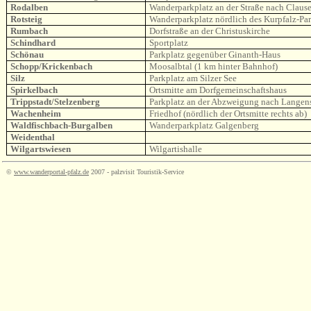
Rodalben
Wanderparkplatz an der Straße nach Claus
Rotsteig
Wanderparkplatz nördlich des Kurpfalz-Pa
Rumbach
Dorfstraße an der
Christuskirche
Schindhard
Sportplatz
Schönau
Parkplatz gegenüber Ginanth-Haus
Schopp/Krickenbach
Moosalbtal (1 km hinter Bahnhof)
Silz
Parkplatz am Silzer See
Spirkelbach
Ortsmitte am Dorfgemeinschaftshaus
Trippstadt/Stelzenberg
Parkplatz an der Abzweigung nach Langen
Wachenheim
Friedhof (nördlich der Ortsmitte rechts ab)
Waldfischbach-Burgalben
Wanderparkplatz Galgenberg
Weidenthal
Wilgartswiesen
Wilgartishalle
©
www.wanderportal-pfalz.de
2007 - palzvisit Touristik-Service