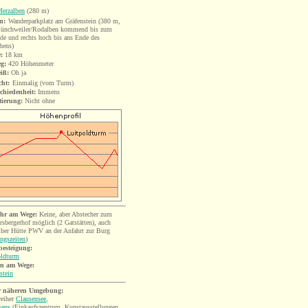
erzalben
(280 m)
n:
Wanderparkplatz am Gräfenstein (380 m,
ünchweiler/Rodalben kommend bis zum
de und rechts hoch bis ans Ende des
hens)
:
18
km
eg:
420 Höhenmeter
iß:
Oh ja
cht:
Einmalig (vom Turm)
chiedenheit:
Immens
tierung:
Nicht ohne
hr am Wege:
Keine, aber Abstecher zum
sbergerhof möglich (2 Gatstätten), auch
ber Hütte PWV an der Anfahrt zur Burg
ngszeiten
)
esteigung:
oldturm
n am Wege:
stein
r näheren Umgebung:
eiher
Clausensee
,
sens
(Einkaufszentrum, Kunstausstellungen,