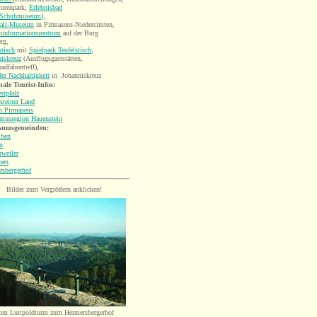
turenpark,
Erlebnisbad
Schuhmuseum
),
all-Museum
in Pirmasens-Niedersimten,
ninformationszentrum
auf der Burg
rg,
stisch
mit
Spielpark Teufelstisch
,
iskreuz
(Ausflugsgaststätten,
adfahrertreff),
er Nachhaltigkeit
in Johanniskreuz
ale Tourist-Infos:
stpfalz
steiner Land
n Pirmasens
smusregion Hauenstein
smusgemeinden:
lben
n
weiler
ben
rsbergerhof
Bilder zum Vergrößern anklicken!
om Luitpoldturm zum Hermersbergerhof