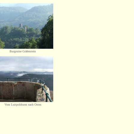
Burgruine Gräfenstein
V
om Luitpoldturm nach Osten