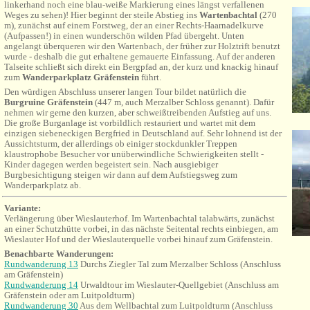
linkerhand noch eine blau-weiße Markierung eines längst verfallenen
Weges zu sehen)! Hier beginnt der steile Abstieg ins
Wartenbachtal
(270
m), zunächst auf einem Forstweg, der an einer Rechts-Haarnadelkurve
(Aufpassen!) in einen wunderschön wilden Pfad übergeht. Unten
angelangt überqueren wir den Wartenbach, der früher zur Holztrift benutzt
wurde - deshalb die gut erhaltene gemauerte Einfassung. Auf der anderen
Talseite schließt sich direkt ein Bergpfad an, der kurz und knackig hinauf
zum
Wanderparkplatz Gräfenstein
führt.
Den
würdigen Abschluss unserer langen Tour bildet natürlich die
Burgruine Gräfenstein
(447 m,
auch Merzalber Schloss genannt
). Dafür
nehmen wir gerne den kurzen, aber schweißtreibenden Aufstieg auf uns.
Die große Burganlage ist vorbildlich restauriert und wartet mit dem
einzigen siebeneckigen Bergfried in Deutschland auf. S
ehr lohnend ist der
Aussichtsturm, der allerdings ob einiger stockdunkler Treppen
klaustrophobe Besucher vor unüberwindliche Schwierigkeiten stellt -
Kinder dagegen werden begeistert sein.
Nach ausgiebiger
Burgbesichtigung steigen wir dann auf dem Aufstiegsweg zum
Wanderparkplatz ab.
Variante:
Verlängerung über Wieslauterhof. Im Wartenbachtal talabwärts,
zunächst
an einer Schutzhütte vorbei, in das nächste Seitental rechts einbiegen, am
Wieslauter Hof und der Wieslauterquelle vorbei hinauf zum Gräfenstein.
Benachbarte Wanderungen:
Rundwanderung 13
Durchs
Ziegler
Tal zum Merzalber Schloss (Anschluss
am Gräfenstein)
Rundwanderung 14
Urwaldtour im Wieslauter-Quellgebiet (Anschluss am
Gräfenstein oder am
Luitpoldturm
)
Rundwanderung 30
Aus dem Wellbachtal zum Luitpoldturm (Anschluss