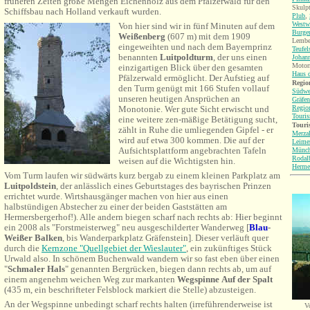
früheren Zeiten große Mengen Eichenholz aus dem Pfälzerwald für den
Skulp
Schiffsbau nach Holland verkauft wurden.
Plub
,
Westw
Von hier sind wir in fünf Minuten auf dem
Burge
Weißenberg
(607 m) mit dem 1909
Lembe
eingeweihten und nach dem Bayernprinz
Teufel
benannten
Luitpoldturm
, der uns einen
Johann
Motorr
einzigartigen Blick über den gesamten
Haus d
Pfälzerwald ermöglicht. Der Aufstieg auf
Region
den Turm genügt mit 166 Stufen vollauf
Südwe
unseren heutigen Ansprüchen an
Gräfen
Regio
Monotonie. Wer gute Sicht erwischt und
Touri
eine weitere zen-mäßige Betätigung sucht,
Touri
zählt in Ruhe die umliegenden Gipfel - er
Merza
wird auf etwa 300 kommen. Die auf der
Leime
Aufsichtsplattform angebrachten Tafeln
Münch
Rodal
weisen auf die Wichtigsten hin.
Herme
Vom Turm laufen wir südwärts kurz bergab zu einem kleinen Parkplatz am
Luitpoldstein
, der anlässlich eines Geburtstages des bayrischen Prinzen
errichtet wurde. Wirtshausgänger machen von hier aus einen
halbstündigen Abstecher zu einer der beiden Gaststätten am
Hermersbergerhof!). Alle andern biegen scharf nach rechts ab: Hier beginnt
ein 2008 als "Forstmeisterweg" neu ausgeschilderter Wanderweg [
Blau
-
Weißer Balken
, bis Wanderparkplatz Gräfenstein]. Dieser verläuft quer
durch die
Kernzone "Quellgebiet der Wieslauter"
, ein zukünftiges Stück
Urwald also. In schönem Buchenwald wandern wir so fast eben über einen
"
Schmaler Hals
" genannten Bergrücken, biegen dann rechts ab, um auf
einem angenehm weichen Weg zur markanten
Wegspinne
Auf der Spalt
(435 m, ein beschrifteter Felsblock markiert die Stelle) abzusteigen.
An der Wegspinne unbedingt scharf rechts halten (irreführenderweise ist
V