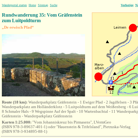
Wanderportal starten
Home
Sitemap
Suche
Vorherige
N
Rundwanderung 35: Vom Gräfenstein
zum Luitpoldturm
„De eewisch Pfad“
Route (18 km):
Wanderparkplatz Gräfenstein - 1 Ewiger Pfad - 2 Jagdfelsen - 3 Pfäl
Wanderparkplatz am Holländerklotz - 5 Luitpoldturm auf dem Weißenberg - 6 Luit
8 Schmaler Hals - 9 Wegspinne Auf der Spalt - 10 Wartenbachtal - 11 Wanderparkp
Gräfenstein - Wanderparkplatz Gräfenstein
Karten 1:25.000:
"V
om Johanniskreuz bis Pirmasens"
, LVermGeo
(
ISBN 978-3-89637-401-1) oder "Hauenstein & Trifelsland", Pietruska-Verlag
(ISBN 978-3-934895-88-1)