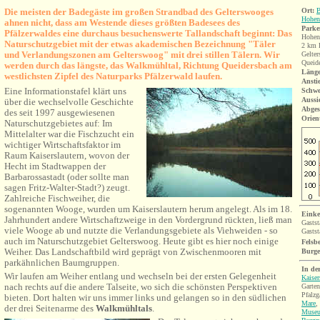
Die meisten der Badegäste im großen Strandbad des Gelterswooges
Ort:
B
Hohen
ahnen nicht, dass am Westende dieses größten Badesees des
Parke
Pfälzerwaldes eine durchaus besuchenswerte Tallandschaft beginnt: Das
Hohen
Naturschutzgebiet mit der etwas akademischen Bezeichnung "Täler
2 km 
und Verlandungszonen am Gelterswoog" mit
drei stillen Tälern. Wir
Gelte
Queide
werden durch das längste, das Walkmühltal, Richtung Queidersbach am
Länge
westlichsten Zipfel des Naturparks Pfälzerwald laufen.
Ansti
E
ine Informationstafel klärt uns
Schwe
Aussi
über die wechselvolle Geschichte
Abges
des seit 1997 ausgewiesenen
Orien
Naturschutzgebietes auf: Im
Mittelalter war die Fischzucht ein
wichtiger Wirtschaftsfaktor im
Raum Kaiserslautern, wovon der
Hecht im Stadtwappen der
Barbarossastadt (oder sollte man
sagen Fritz-Walter-Stadt?) zeugt.
Zahlreiche Fischweiher, die
sogenannten Wooge, wurden um Kaiserslautern herum angelegt. Als im 18.
Einke
Jahrhundert andere Wirtschaftzweige in den Vordergrund rückten, ließ man
Gastst
viele Wooge ab und nutzte die Verlandungsgebiete als Viehweiden - so
Gastst
auch im Naturschutzgebiet Gelterswoog. Heute gibt es hier noch einige
Felsb
Weiher
. Das Landschaftbild wird geprägt von Zwischenmooren mit
Burg
parkähnlichen Baumgruppen.
In de
Wir laufen am Weiher entlang und wechseln bei der ersten Gelegenheit
Kaiser
nach rechts auf die andere Talseite, wo sich die schönsten Perspektiven
Garten
Pfalzg
bieten. Dort halten wir uns immer links und gelangen so in den südlichen
Mare
,
der drei Seitenarme des
Walkmühltals
.
Museu