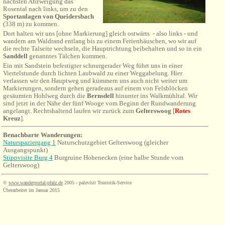
nächsten Abzweigung das
Rosental nach links, um zu den
Sportanlagen von Queidersbach
(338 m) zu kommen.
Dort halten wir uns [ohne Markierung] gleich ostwärts - also links - und
wandern am Waldrand entlang bis zu einem Ferienhäuschen, wo wir auf
die rechte Talseite wechseln, die Hauptrichtung beibehalten
und
so in ein
Sanddell
genanntes Tälchen kommen.
Ein mit Sandstein befestigter schnurgerader Weg führt uns in einer
Viertelstunde durch lichten Laubwald zu einer Weggabelung. Hier
verlassen wir den Hauptweg und kümmern uns auch nicht weiter um
Markierungen, sondern gehen geradeaus auf einem von Felsblöcken
gesäumten Hohlweg durch die
Bernsdell
hinunter ins Walkmühltal. Wir
sind jetzt in der Nähe der fünf Wooge vom Beginn der Rundwanderung
angelangt. Rechtshaltend laufen wir zurück zum
Gelterswoog
[
Rotes
Kreuz
].
Benachbarte Wanderungen:
Naturspaziergang 1
Naturschutzgebiet Gelterswoog (gleicher
Ausgangspunkt)
Stippvisite Burg 4
Burgruine Hohenecken (eine halbe Stunde vom
Gelterswoog)
©
www.wanderportal-pfalz.de
2005 - palzvisit Touristik-Service
Überarbeitet im Januar 2015