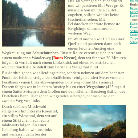
Burgr
Das Tal verengt sich zunehmend
Region
und wir passieren fünf
Wooge
. Es
Kaiser
müsste schon mit dem Teufel
Kaiser
zugehen, sollten wir hier keine
Kaiser
Fischreiher sehen.
Mit
Touri
Felsbrocken übersäte bemooste
Kaiser
Danse
Berghänge säumen unseren
Stelze
weiteren Weg.
Queid
Tripps
Im Wald machen wir Halt an einer
Schop
Quelle
und passieren dann nach
einem leichten Anstieg eine
Wegkreuzung mit
Schutzhüttchen
.
Unsere Route vereinigt sich jetzt mit
einem markierten Wanderweg
[
Rotes
Kreuz
], dem wir
für etwa 20 Minuten
folgen. Er verläuft nach einem Linksknick auf einem Forststräßchen,
welcher durch die
Kuhdell
zum Forsthaus Steigerhof führt.
Bis dorthin gehen wir allerdings nicht, sondern
nehmen a
uf dem höchsten
Punkt des leicht ansteigenden Sträßchens - einige hundert Meter vor dem
Forsthaus - einen links abzweigenden Forstweg [ohne Markierung].
Diesem folgen wir in leichtem
Anstieg
bis zu einer
Wegspinne
(425 m) auf
einem Sattel zwischen dem Großen und dem Kleinen Hausberg östlich des
Dörfchens Bann. Hier gehen wir geradeaus bergab, nehmen also den
zweiten Weg von links.
Durch schönen Mischwald
steigen wir hinunter ins
Rosental
,
ein stilles Wiesental, dem wir auf
einem Sträßchen nach rechts
talabwärts folgen. An einer
Gabelung
halten wir uns links
und verlassen dann bei der