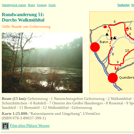
Wanderportal starten
Home
Sitemap
Suche
Vorherige
N
Rundwanderung 51:
Durchs Walkmühltal
Stille Runde am Gelterswoog
Route (15 km):
Gelterswoog - 1 Naturschutzgebiet Gelterswoog - 2 Walkmühltal -
Schutzhüttchen - 6 Kuhdell - 7 Ostseite des Großer Hausberges - 8 Rosental - 9 S
Sanddell - 11 Bernsdell - 12 Walkmühltal - Gelterswoog
Karte 1:25.000:
"Kaiserslautern und Umgebung
"
, LVermGeo
(
ISBN 978-3-89637-399-1)
Film über Pfälzer Wooge