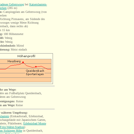
adesee Gelterswoog
bei
Kaiserslautern-
ecken
(285 m)
n:
Campingplatz am Gelterswoog (von
ecken
Richtung Pirmasens, am Südende des
rswooges wenige Meter Richtung
rsbach, dann rechts ab)
:
15
km
eg:
180 Höhenmeter
iß:
Wenig
cht:
Wenig
chiedenheit:
Mittel
tierung:
Meist einfach
hr am Wege:
ätte am Fußballplatz Queidersbach,
ätten am Gelterswoog
esteigungen:
Keine
en am Wege:
Keine
r näheren Umgebung:
slautern
(Einkaufsstadt, Erlebnisbad,
schaugelände mit Japanischem Garten,
alerie, Pfalztheater,
Erlebnisbad Monte
Fritz-Walter-Stadion
)
m Sickinger Höhe
in Queidersbach,