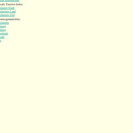
uine Hohenecken
ale Tourist-Infos:
slauter-Stadt
slautern-Land
slautern-Süd
smusgemeinden:
slautern
nberg
nberg
ersbach
tadt
p