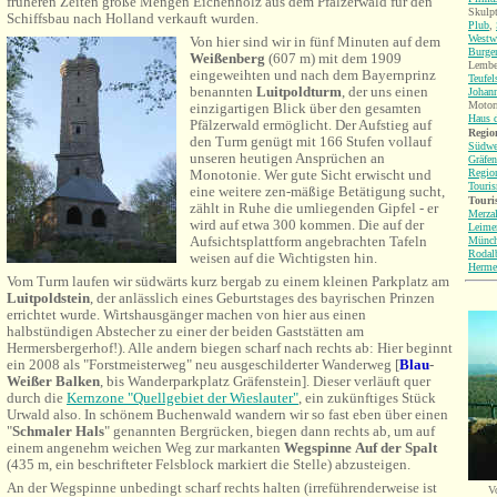
früheren Zeiten große Mengen Eichenholz aus dem Pfälzerwald für den
Skulp
Schiffsbau nach Holland verkauft wurden.
Plub
,
Westw
Von hier sind wir in fünf Minuten auf dem
Burge
Weißenberg
(607 m) mit dem 1909
Lembe
eingeweihten und nach dem Bayernprinz
Teufel
benannten
Luitpoldturm
, der uns einen
Johann
Motorr
einzigartigen Blick über den gesamten
Haus d
Pfälzerwald ermöglicht. Der Aufstieg auf
Region
den Turm genügt mit 166 Stufen vollauf
Südwe
unseren heutigen Ansprüchen an
Gräfen
Regio
Monotonie. Wer gute Sicht erwischt und
Touri
eine weitere zen-mäßige Betätigung sucht,
Touri
zählt in Ruhe die umliegenden Gipfel - er
Merza
wird auf etwa 300 kommen. Die auf der
Leime
Aufsichtsplattform angebrachten Tafeln
Münch
Rodal
weisen auf die Wichtigsten hin.
Herme
Vom Turm laufen wir südwärts kurz bergab zu einem kleinen Parkplatz am
Luitpoldstein
, der anlässlich eines Geburtstages des bayrischen Prinzen
errichtet wurde. Wirtshausgänger machen von hier aus einen
halbstündigen Abstecher zu einer der beiden Gaststätten am
Hermersbergerhof!). Alle andern biegen scharf nach rechts ab: Hier beginnt
ein 2008 als "Forstmeisterweg" neu ausgeschilderter Wanderweg [
Blau
-
Weißer Balken
, bis Wanderparkplatz Gräfenstein]. Dieser verläuft quer
durch die
Kernzone "Quellgebiet der Wieslauter"
, ein zukünftiges Stück
Urwald also. In schönem Buchenwald wandern wir so fast eben über einen
"
Schmaler Hals
" genannten Bergrücken, biegen dann rechts ab, um auf
einem angenehm weichen Weg zur markanten
Wegspinne
Auf der Spalt
(435 m, ein beschrifteter Felsblock markiert die Stelle) abzusteigen.
An der Wegspinne unbedingt scharf rechts halten (irreführenderweise ist
V