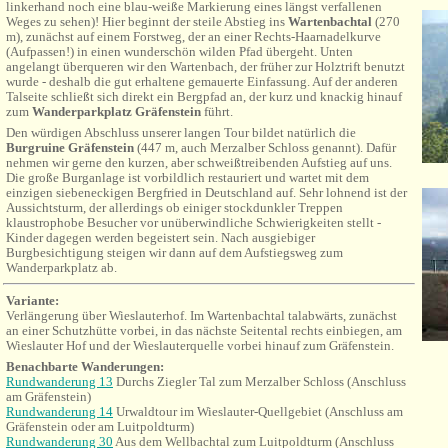
linkerhand noch eine blau-weiße Markierung eines längst verfallenen
Weges zu sehen)! Hier beginnt der steile Abstieg ins
Wartenbachtal
(270
m), zunächst auf einem Forstweg, der an einer Rechts-Haarnadelkurve
(Aufpassen!) in einen wunderschön wilden Pfad übergeht. Unten
angelangt überqueren wir den Wartenbach, der früher zur Holztrift benutzt
wurde - deshalb die gut erhaltene gemauerte Einfassung. Auf der anderen
Talseite schließt sich direkt ein Bergpfad an, der kurz und knackig hinauf
zum
Wanderparkplatz Gräfenstein
führt.
Den
würdigen Abschluss unserer langen Tour bildet natürlich die
Burgruine Gräfenstein
(447 m,
auch Merzalber Schloss genannt
). Dafür
nehmen wir gerne den kurzen, aber schweißtreibenden Aufstieg auf uns.
Die große Burganlage ist vorbildlich restauriert und wartet mit dem
einzigen siebeneckigen Bergfried in Deutschland auf. S
ehr lohnend ist der
Aussichtsturm, der allerdings ob einiger stockdunkler Treppen
klaustrophobe Besucher vor unüberwindliche Schwierigkeiten stellt -
Kinder dagegen werden begeistert sein.
Nach ausgiebiger
Burgbesichtigung steigen wir dann auf dem Aufstiegsweg zum
Wanderparkplatz ab.
Variante:
Verlängerung über Wieslauterhof. Im Wartenbachtal talabwärts,
zunächst
an einer Schutzhütte vorbei, in das nächste Seitental rechts einbiegen, am
Wieslauter Hof und der Wieslauterquelle vorbei hinauf zum Gräfenstein.
Benachbarte Wanderungen:
Rundwanderung 13
Durchs
Ziegler
Tal zum Merzalber Schloss (Anschluss
am Gräfenstein)
Rundwanderung 14
Urwaldtour im Wieslauter-Quellgebiet (Anschluss am
Gräfenstein oder am
Luitpoldturm
)
Rundwanderung 30
Aus dem Wellbachtal zum Luitpoldturm (Anschluss