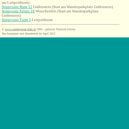
am Luitpoldturm)
Stippvisite Burg 12
Gräfenstein (Start am Wanderparkplatz Gräfenstein)
Stippvisite Felsen 18
Winschertfels (Start am Wanderparkplatz
Gräfenstein)
Stippvisite Turm 3
Luitpoldturm
©
www.wanderportal-pfalz.de
2005 - palzvisit Touristik-Service
Neu konzipiert und überarbeitet im April 2012