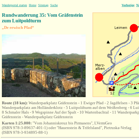
Wanderportal starten
Home
Sitemap
Suche
Vorherige
N
Rundwanderung 35: Vom Gräfenstein
zum Luitpoldturm
„De eewisch Pfad“
Route (18 km):
Wanderparkplatz Gräfenstein - 1 Ewiger Pfad - 2 Jagdfelsen - 3 Pfäl
Wanderparkplatz am Holländerklotz - 5 Luitpoldturm auf dem Weißenberg - 6 Luit
8 Schmaler Hals - 9 Wegspinne Auf der Spalt - 10 Wartenbachtal - 11 Wanderparkp
Gräfenstein - Wanderparkplatz Gräfenstein
Karten 1:25.000:
"V
om Johanniskreuz bis Pirmasens"
, LVermGeo
(
ISBN 978-3-89637-401-1) oder "Hauenstein & Trifelsland", Pietruska-Verlag
(ISBN 978-3-934895-88-1)