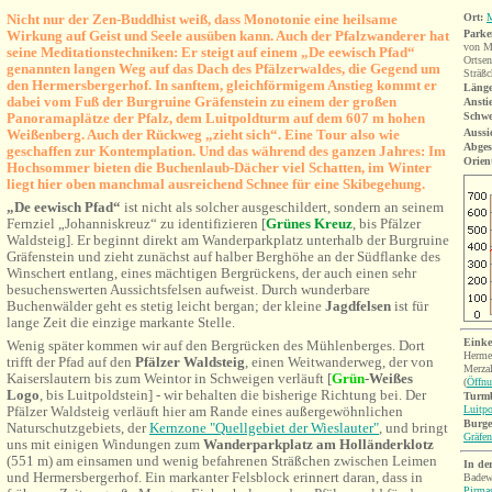
Nicht nur der Zen-Buddhist weiß, dass Monotonie eine heilsame
Ort:
M
Wirkung auf Geist und Seele ausüben kann. Auch der Pfalzwanderer hat
Parke
von M
seine Meditationstechniken: Er steigt auf einem „De eewisch Pfad“
Ortsen
genannten langen Weg auf das Dach des Pfälzerwaldes, die Gegend um
Sträßc
den Hermersbergerhof. In sanftem, gleichförmigem Anstieg kommt er
Länge
dabei vom Fuß der Burgruine Gräfenstein zu einem der großen
Ansti
Panoramaplätze der Pfalz, dem Luitpoldturm auf dem 607 m hohen
Schwe
Weißenberg. Auch der Rückweg „zieht sich“. Eine Tour also wie
Aussi
Abges
geschaffen zur Kontemplation. Und das während des ganzen Jahres: Im
Orien
Hochsommer bieten die Buchenlaub-Dächer viel Schatten, im Winter
liegt hier oben manchmal ausreichend Schnee für eine Skibegehung.
„De eewisch Pfad“
ist nicht als solcher ausgeschildert, sondern an seinem
Fernziel „Johanniskreuz“ zu identifizieren [
Grünes Kreuz
, bis Pfälzer
Waldsteig]. Er beginnt direkt am Wanderparkplatz unterhalb der Burgruine
Gräfenstein und zieht zunächst auf halber Berghöhe an der Südflanke des
Winschert entlang, eines mächtigen Bergrückens, der auch einen sehr
besuchenswerten Aussichtsfelsen aufweist. Durch wunderbare
Buchenwälder geht es s
tetig leicht bergan; der kleine
Jagdfelsen
ist für
lange Zeit die einzige markante Stelle.
Einke
Wenig später kommen wir auf den Bergrücken des Mühlenberges. Dort
Hermer
trifft der Pfad auf den
Pfälzer Waldsteig
, einen Weitwanderweg, der von
Merzal
Kaiserslautern bis zum Weintor in Schweigen verläuft [
Grün
-Weißes
(
Öffnu
Logo
, bis Luitpoldstein] - wir behalten die bisherige Richtung bei. Der
Turmb
Pfälzer Waldsteig verläuft hier am Rande eines außergewöhnlichen
Luitp
Burge
Naturschutzgebiets, der
Kernzone "Quellgebiet der Wieslauter"
, und bringt
Gräfen
uns mit einigen Windungen zum
Wanderparkplatz am
Holländerklotz
(551 m) am einsamen und wenig befahrenen Sträßchen zwischen Leimen
In de
und Hermersbergerhof. E
in markanter Felsblock erinnert daran, dass in
Badew
Pirma