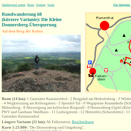
Wanderportal starten
Home
Sitemap
Suche
Zur längeren
Rundwanderung 68
(kürzere Variante): Die Kleine
Donnersberg-Überquerung
Auf dem Berg der Kelten
Route (14 km):
1
Gaststätte Kastanienhof - 2 Bergpfad am Herkulesberg - 3 Wilde
- 4 Wegkreuzung am Keltengarten - 5 Spendel-Tal
- 6 Wegspinne Krummkehr (Schu
Hühnerberg - 8 Abzweigung am keltischen Ringwall - 9 Donnersberg-Gipfel (König
PWV und Gasthaus Waldhaus - 11 Ludwigsturm - 12 Hirtenfels (Schutzhütte) - 13
Gaststätte Kastanienhof
Längere Variante (21 km):
Ab Falkenstein,
Beschreibung
Karte 1:25.000:
"Der Donnersberg und Umgebung",