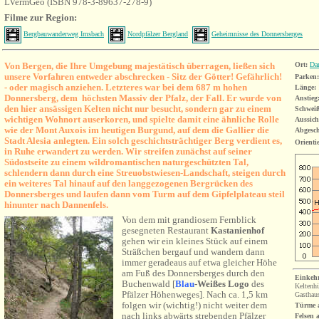
LVermGeo (ISBN 978-3-89637-278-9)
Filme zur Region:
Bergbauwanderweg Imsbach
Nordpfälzer Bergland
Geheimnisse des Donnersberges
Von Bergen, die Ihre Umgebung majestätisch überragen, ließen sich
Ort:
Da
unsere Vorfahren entweder abschrecken - Sitz der Götter! Gefährlich!
Parken:
- oder magisch anziehen. Letzteres war bei dem 687 m hohen
Länge:
Donnersberg, dem höchsten Massiv der Pfalz, der Fall. Er wurde von
Anstieg
den hier ansässigen Kelten nicht nur besucht, sondern gar zu einem
Schwei
wichtigen Wohnort auserkoren, und spielte damit eine ähnliche Rolle
Aussich
wie der Mont Auxois im heutigen Burgund, auf dem die Gallier die
Abgesch
Stadt Alesia anlegten. Ein solch geschichtsträchtiger Berg verdient es,
Orienti
in Ruhe erwandert zu werden. Wir streifen zunächst auf seiner
Südostseite zu einem wildromantischen naturgeschützten Tal,
schlendern dann durch eine Streuobstwiesen-Landschaft, steigen durch
ein weiteres Tal hinauf auf den langgezogenen Bergrücken des
Donnersberges und laufen dann vom Turm auf dem Gipfelplateau steil
hinunter nach Dannenfels.
Von dem mit grandiosem Fernblick
gesegneten Restaurant
Kastanienhof
gehen wir ein kleines Stück auf einem
Sträßchen bergauf und wandern dann
immer geradeaus auf etwa gleicher Höhe
am Fuß des Donnersberges durch den
Einkeh
Buchenwald [
Blau
-Weißes
Logo
des
Keltenh
Pfälzer Höhenweges
].
Nach ca. 1,5 km
Gasthau
folgen wir (wichtig!) nicht weiter dem
Türme 
nach links abwärts strebenden Pfälzer
Felsen 