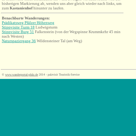
bisherigen Markierung ab, wenden uns aber gleich wieder nach links, um
zum
Kastanienhof
hinunter zu laufen.
Benachbarte Wanderungen:
Prädikatsweg Pfälzer Höhenweg
Stipp
visite Turm 18
Ludwigsturm
Stippvisite Burg 51
Falkenstein (von der Wegspinne Krummkehr 45 min
nach Westen)
Naturspaziergang 36
Wildensteiner Tal (am Weg)
©
www.wanderportal-pfalz.de
2014 - palzvisit Touristik-Service