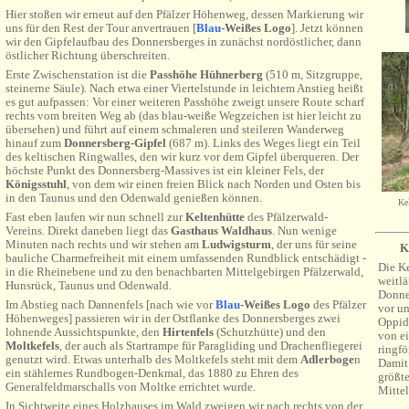
Hier stoßen wir erneut auf den Pfälzer Höhenweg, dessen Markierung wir
uns für den Rest der Tour anvertrauen
[
Blau
-Weißes
Logo
]
. Jetzt können
wir den Gipfelaufbau des Donnersberges in zunächst nordöstlicher, dann
östlicher Richtung überschreiten.
Erste Zwischenstation ist die
Passhöhe Hühnerberg
(510 m, Sitzgruppe,
steinerne Säule).
Nach etwa einer Viertelstunde in leichtem Anstieg heißt
es gut aufpassen: Vor einer weiteren Passhöhe zweigt unsere Route scharf
rechts vom breiten Weg ab (das blau-weiße Wegzeichen ist hier leicht zu
übersehen) und führt auf einem schmaleren und steileren Wanderweg
hinauf zum
Donnersberg-Gipfel
(687 m). Links des Weges liegt ein Teil
des keltischen Ringwalles, den wir kurz vor dem Gipfel überqueren. Der
höchste Punkt des Donnersberg-Massives ist ein kleiner Fels, der
Königsstuhl
, von dem wir einen freien Blick nach Norden und Osten bis
in den Taunus und den Odenwald genießen können.
Ke
Fast eben laufen wir nun schnell zur
Keltenhütte
des Pfälzerwald-
Vereins. Direkt daneben liegt das
Gasthaus Waldhaus
. Nun wenige
Minuten nach rechts und wir stehen am
Ludwigsturm
, der uns für seine
K
bauliche Charmefreiheit mit einem umfassenden Rundblick
entschädigt -
Die Ke
in die
Rheinebene und zu den benachbarten Mittelgebirgen Pfälzerwald,
weitlä
Hunsrück, Taunus und Odenwald.
Donne
Im Abstieg nach Dannenfels
[nach wie vor
Blau
-Weißes
Logo
des Pfälzer
vor un
Höhenweges
]
passieren wir in der Ostflanke des Donnersberges zwei
Oppidu
lohnende Aussichtspunkte, den
Hirtenfels
(Schutzhütte) und den
von e
Moltkefels
, der auch als Startrampe für Paragliding und Drachenfliegerei
ringfö
genutzt wird. Etwas unterhalb des Moltkefels steht mit dem
Adlerboge
n
Damit
ein stählernes Rundbogen-Denkmal, das 1880 zu Ehren des
größte
Generalfeldmarschalls von Moltke errichtet wurde.
Mittel
In Sichtweite eines Holzhauses im Wald zweigen wir nach rechts von der