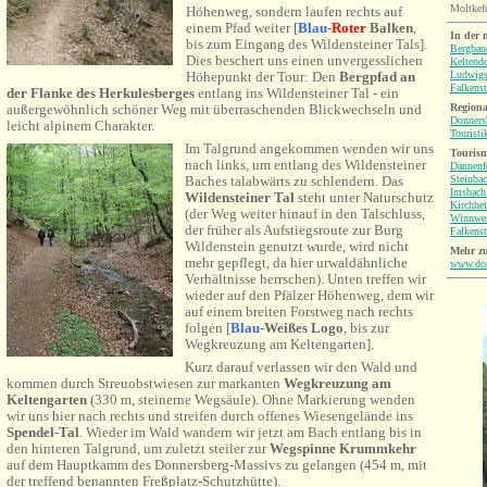
Moltkef
Höhenweg, sondern laufen rechts auf
einem Pfad weiter [
Blau
-
Roter
Balken
,
In der
bis zum Eingang des Wildensteiner Tals].
Bergbau
Dies beschert uns einen unvergesslichen
Keltendo
Ludwig
Höhepunkt der Tour: Den
Bergpfad an
Falkenst
der Flanke des Herkulesberges
entlang ins Wildensteiner Tal - ein
Regiona
außergewöhnlich schöner Weg mit überraschenden Blickwechseln und
Donners
leicht alpinem Charakter.
Touristi
Im Talgrund angekommen wenden wir uns
Touris
nach links, um entlang des Wildensteiner
Dannenf
Steinba
Baches talabwärts zu schlendern.
Das
Imsbach
Wildensteiner Tal
steht unter Naturschutz
Kirchhe
(der Weg weiter hinauf in den Talschluss,
Winnwei
der früher als Aufstiegsroute zur Burg
Falkenst
Wildenstein genutzt wurde, wird nicht
Mehr z
mehr gepflegt, da hier urwaldähnliche
www.don
Verhältnisse herrschen). Unten treffen wir
wieder auf den
Pfälzer Höhenweg, dem wir
auf einem breiten Forstweg nach rechts
folgen
[
Blau
-Weißes
Logo
, bis zur
Wegkreuzung am Keltengarten].
Kurz darauf verlassen wir den Wald und
kommen durch Streuobstwiesen zur markanten
Wegkreuzung am
Keltengarten
(330 m, steinerne Wegsäule). Ohne Markierung wenden
wir uns hier nach rechts und streifen durch offenes Wiesengelände ins
Spendel-Tal
. Wieder im Wald wandern wir jetzt am Bach entlang bis in
den hinteren Talgrund, um zuletzt steiler zur
Wegspinne
Krummkehr
auf dem Hauptkamm des Donnersberg-Massivs
zu gelangen
(454 m, mit
der treffend benannten Freßplatz-Schutzhütte)
.