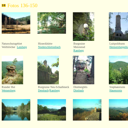
Fotos 136-150
Naturschutzgebiet
Hirzeckhütte
Burgruine
Luitpoldturm
Wolfslöcher
Lemberg
Niederschlettenbach
Meistersel
Hermersbergerh
Ramberg
Runder Hut
Burgruine Neu-Scharfeneck
Dimbergfels
Stephansturm
Wernersberg
Dernbach
/
Ramberg
Dimbach
Hauenstein