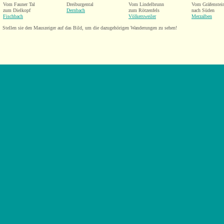
Vom Fauner Tal
Dreiburgental
Vom Lindelbrunn
Vom Gräfenstei
zum Dielkopf
Dernbach
zum Rötzenfels
nach Süden
Fischbach
Völkersweiler
Merzalben
Stellen sie den Mauszeiger auf das Bild, um die dazugehörigen Wanderungen zu sehen!