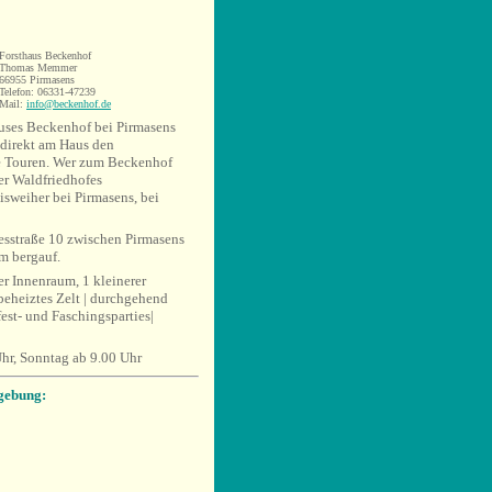
Forsthaus Beckenhof
Thomas Memmer
66955 Pirmasens
Telefon:
06331-47239
Mail:
info@beckenhof.de
uses Beckenhof bei Pirmasens
 direkt am Haus den
e Touren. Wer zum Beckenhof
ser Waldfriedhofes
isweiher bei Pirmasens, bei
sstraße 10 zwischen Pirmasens
m bergauf.
er Innenraum, 1 kleinerer
 beheiztes Zelt | durchgehend
est- und Faschingsparties|
hr, Sonntag ab 9.00 Uhr
gebung: