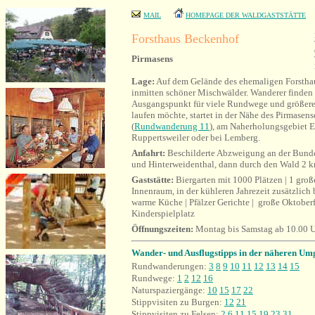
MAIL
HOMEPAGE DER WALDGASTSTÄTTE
Forsthaus Beckenhof
Pirmasens
Lage:
Auf dem Gelände des ehemaligen Forstha
inmitten schöner Mischwälder. Wanderer finden
Ausgangspunkt für viele Rundwege und größer
laufen möchte, startet in der Nähe des Pirmasen
(
Rundwanderung 11
), am Naherholungsgebiet E
Ruppertsweiler oder bei Lemberg.
Anfahrt:
Beschilderte Abzweigung an der Bunde
und Hinterweidenthal, dann durch den Wald 2 k
Gaststätte:
Biergarten mit 1000 Plätzen | 1 groß
Innenraum, in der kühleren Jahrezeit zusätzlich
warme Küche | Pfälzer Gerichte | große Oktoberf
Kinderspielplatz
Öffnungszeiten:
Montag bis Samstag ab 10.00 U
Wander- und Ausflugstipps in der näheren Um
Rundwanderung
en:
3
8
9
10
11
12
13
14
15
Rundwege:
1
2
12
16
Naturspaziergänge:
10
15
17
22
Stippvisiten zu Burgen:
12
21
Stippvisiten zu Felsen:
2
6
11
15
19
23
31