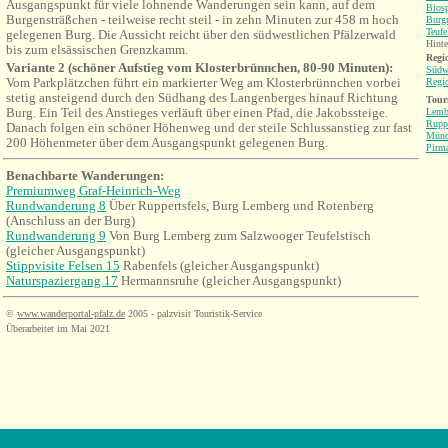
Ausgangspunkt für viele lohnende Wanderungen sein kann, auf dem
Bios
Burgensträßchen - teilweise recht steil - in zehn Minuten zur 458 m hoch
Burgr
Teufe
gelegenen Burg. Die Aussicht reicht über den südwestlichen Pfälzerwald
Hinte
bis zum elsässischen Grenzkamm.
Regio
Variante 2 (schöner Aufstieg vom Klosterbrünnchen, 80-90 Minuten):
Südw
Vom Parkplätzchen führt ein markierter Weg am Klosterbrünnchen vorbei
Regi
stetig ansteigend durch den Südhang des Langenberges hinauf Richtung
Tour
Burg. Ein Teil des Anstieges verläuft über einen Pfad, die Jakobssteige.
Lemb
Ruppe
Danach folgen ein schöner Höhenweg und der steile Schlussanstieg zur fast
Münc
200 Höhenmeter über dem Ausgangspunkt gelegenen Burg.
Pirm
Benachbarte Wanderungen:
Premiumweg Graf-Heinrich-Weg
Rundwanderung 8
Über Ruppertsfels, Burg Lemberg und Rotenberg
(Anschluss an der Burg)
Rundwanderung 9
Von
Burg
Lemberg zum Salzwooger Teufelstisch
(gleicher Ausgangspunkt)
Stippvisite Felsen 15
Rabenfels (gleicher Ausgangspunkt)
Naturspaziergang 17
Hermannsruhe (gleicher Ausgangspunkt)
©
www.wanderportal-pfalz.de
2005 - palzvisit Touristik-Service
Überarbeitet im Mai 2021