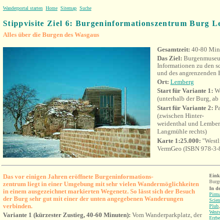
Wanderportal starten
Home
Sitemap
Suche
Stippvisite Ziel 6: Burgeninformationszentrum Burg 
Alles über die Burgen des Wasgaus
Gesamtzeit:
40-80 Min
Das Ziel:
Burgenmuseum
Informationen zu den s
und des angrenzenden E
Ort:
Lemberg
Start für Variante 1:
Wa
(unterhalb der Burg, ab
Start für Variante 2:
Pa
(zwischen Hinter-
weidenthal und Lember
Langmühle rechts)
Karte 1:25.000:
"Westl
VermGeo (ISBN 978-3-
Das vor einigen Jahren eröffnete Burgeninformations-
Eink
Burg
zentrum liegt in einer Umgebung mit sehr vielen Wandermöglichkeiten
In d
in einem ausgezeichnet markierten Wegenetz. So lässt sich der Besuch
Pirm
der Burg sehr gut mit einer der unten angegebenen Wanderungen
Scien
verbinden.
Plub
West
V
ariante 1 (kürzester Zustieg, 40-60 Minuten):
Vom Wanderparkplatz, der
Erzbe