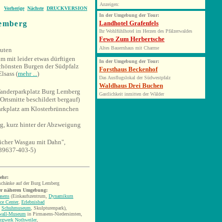
Anzeigen:
Vorherige
Nächste
DRUCKVERSION
In der Umgebung der Tour:
Lemberg
Landhotel Grafenfels
Ihr Wohlfühlhotel im Herzen des Pfälzerwaldes
Fewo Zum Herbertsche
Altes Bauernhaus mit Charme
uten
 mit leider etwas dürftigen
In
der Umgebung der Tour:
chönsten Burgen der Südpfalz
Forsthaus Beckenhof
lsass (
mehr ...
)
Das Ausflugslokal der Südwestpfalz
Waldhaus Drei Buchen
nderparkplatz Burg Lemberg
Gastlichkeit inmitten der Wälder
 Ortsmitte beschildert bergauf)
rkplatz am Klosterbrünnchen
g, kurz hinter der Abzweigung
icher Wasgau mit Dahn",
89637-403-5)
ehr:
schänke auf der Burg Lemberg
er näheren Umgebung:
asens
(Einkaufszentrum,
Dynamikum
ce Center
,
Erlebnisbad
,
Schuhmuseum
, S
kulpturenpark),
wall-Museum
in Pirmasens-Niedersimten,
rgwerk Nothweiler
,