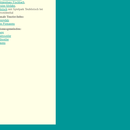
phärenhaus Fischbach
,
uine Altdahn
,
lstisch
mit Spielpark Teufelstisch bei
rweidenthal
nale Tourist-Infos:
estpfalz
on Pirmasens
ismusgemeinden:
erg
rtsweiler
hweiler
asens