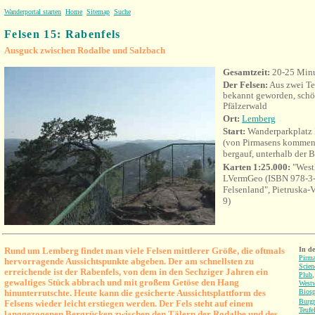
Wanderportal starten
Home
Sitemap
Suche
Felsen 15: Rabenfels
Ausguck zwischen Rodalbe und Salzbach
Gesamtzeit:
20-25 Min
Der Felsen:
Aus zwei Te
bekannt geworden, schö
Pfälzerwald
Ort:
Lemberg
Start:
Wanderparkplatz
(von Pirmasens kommend 
bergauf, unterhalb der 
Karten 1:25.000:
"West
LVermGeo (ISBN 978-3-
Felsenland", Pietruska
9)
Rund um Lemberg findet man viele Felsen mittlerer Größe, die oftmals
In d
Pirma
hervorragende Aussichtspunkte abgeben. Der am schnellsten zu
Scien
erreichende ist der Rabenfels,
von dem
in den Sechziger Jahren
ein
Plub
gewaltiges Stück abbrach und mit großem Getöse den Hang
West
hinunterrutschte. Heute kann die gesicherte Aussichtsplattform des
Biosp
Burgr
Felsens wieder leicht erstiegen werden. Der Fels steht auf einem
Teufe
langgezogenen Bergrücken zwischen den Tälern der Rodalbe und des