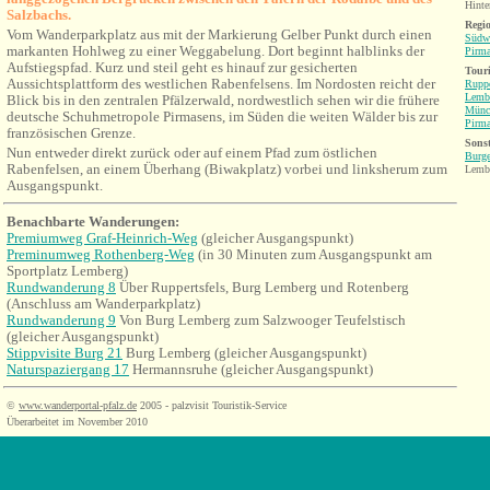
Hinte
Salzbachs.
Regio
Vom Wanderparkplatz aus mit der Markierung Gelber Punkt durch einen
Südwe
markanten Hohlweg zu einer Weggabelung. Dort beginnt halblinks der
Pirma
Aufstiegspfad. Kurz und steil geht es hinauf zur gesicherten
Tour
Aussichtsplattform des westlichen Rabenfelsens. Im Nordosten reicht der
Ruppe
Lemb
Blick bis in den zentralen Pfälzerwald, nordwestlich sehen wir die frühere
Münc
deutsche Schuhmetropole Pirmasens, im Süden die weiten Wälder bis zur
Pirma
französischen Grenze.
Sonst
Nun
entweder direkt zurück oder auf einem Pfad zum östlichen
Burge
Rabenfelsen, an einem Überhang (Biwakplatz) vorbei und linksherum zum
Lemb
Ausgangspunkt.
Benachbarte Wanderungen
:
Premiumweg Graf-Heinrich-Weg
(gleicher Ausgangspunkt)
Preminumweg Rothenberg-Weg
(in 30 Minuten zum Ausgangspunkt am
Sportplatz Lemberg)
Rundwanderung 8
Über Ruppertsfels, Burg Lemberg und Rotenberg
(Anschluss am Wanderparkplatz)
Rundwanderung 9
Von Burg Lemberg zum Salzwooger Teufelstisch
(gleicher Ausgangspunkt)
Stippvisite Burg 21
Burg Lemberg
(gleicher Ausgangspunkt)
Naturspaziergang 17
Hermannsruhe (gleicher Ausgangspunkt)
©
www.wanderportal-pfalz.de
2005 - palzvisit Touristik-Service
Überarbeitet im November 2010