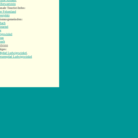
uine Altdahn
,
Berwartstein
nale Tourist-Infos:
r Felsenland
estpfalz
ismusgemeinden:
hbach
sbächel
g
igswinkel
nau
ach
nbrunn
iges:
ußpfad Ludwigswinkel
,
pturenpfad Ludwigswinkel