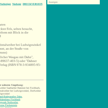
Anzeigen:
Vorheriger
Nächster
DRUCKVERSION
uten
kter Fels, selten besucht,
tform mit Blick in die
d
öntalweiher bei Ludwigswinkel
nnt, an der Straße von
runn)
licher Wasgau mit Dahn",
89637-403-5) oder "Dahner
-Verlag (ISBN 978-3-934895-95-
er näheren Umgebung:
eiher Saarbacher Hammer bei Fischbach,
talweiher bei Ludwigswinkel, Dorfweiher
igswinkel
and-Badeparadies Dahn
,
phärenhaus Fischbach
rgwerk Nothweiler
,
uine Fleckenstein