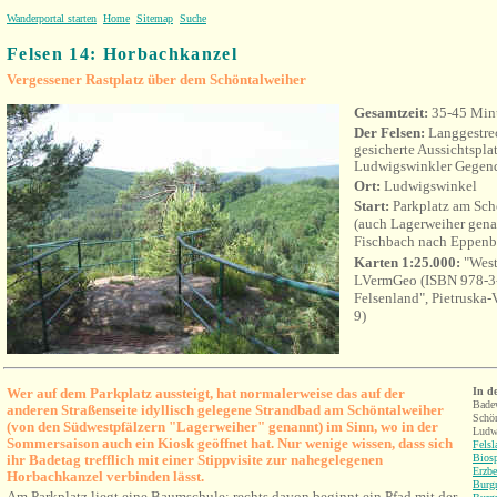
Wanderportal starten
Home
Sitemap
Suche
Felsen 14: Horbachkanzel
Vergessener Rastplatz über dem Schöntalweiher
Gesamtzeit:
35-45 Min
Der Felsen:
Langgestrec
gesicherte Aussichtsplat
Ludwigswinkler Gegen
Ort:
Ludwigswinkel
Start:
Parkplatz am Sch
(auch Lagerweiher gena
Fischbach nach Eppenb
Karten 1:25.000:
"West
LVermGeo (ISBN 978-3-
Felsenland", Pietruska
9)
Wer auf dem Parkplatz aussteigt, hat normalerweise das auf der
In d
Badew
anderen Straßenseite idyllisch gelegene Strandbad am Schöntalweiher
Schön
(von den Südwestpfälzern "Lagerweiher" genannt) im Sinn, wo in der
Ludw
Sommersaison auch ein Kiosk geöffnet hat. Nur wenige wissen, dass sich
Felsl
ihr Badetag trefflich mit einer Stippvisite zur nahegelegenen
Bios
Erzbe
Horbachkanzel verbinden lässt.
Burgr
Am Parkplatz liegt eine Baumschule; rechts davon beginnt ein Pfad mit der