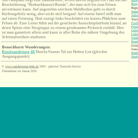
Burgr
Beschilderung "
Horbachkanzel-Runde", der man sich
bis zum Felsen
Burg 
Regio
anvertrauen kann. Auf angenehm weichem Waldboden geht es durch
Dahne
Kieferngehölz stetig, aber nicht steil bergauf. Auf einem Sattel trifft man
Südw
auf einen Forstweg. Dort zweigt links beschildert ein kurzes Pfädchen zum
Tour
Felsen ab. Eine Leiter führt auf die gesicherte Aussichtsplattform hinauf, an
Fisc
Peter
deren Spitze eine Sitzgruppe zu einem geruhsamen Picknick einlädt. Hier
Gebü
ist man garantiert allein und kann in aller Ruhe die nähere Umgebung des
Ludw
Schöntalweihers studieren.
Schö
Rumb
Eppe
Benachbarte Wanderungen
:
Sonst
Rundwanderung 48
Durchs Fauner Tal zur Hohen List (gleicher
Barf
Ausgangspunkt)
Skul
©
www.wanderportal-pfalz.de
2005 - palzvisit Touristik-Service
Überarbeitet im Januar 2016