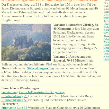
Städt
Deut
D
er Fleckenstein
liegt auf 338 m Höhe, also fast 150 m über dem Tal der
Bade
Sauer. Die imposante Burgruine wurde
au
f einem 92 Meter langen und 40
Schö
Meter hohen Felsenerrichtet und galt deshalb als uneinnehmbar.
Fleck
Bios
Ausnahmsweise kostenpflichtig ist hier die Burgbesichtigung (mit
Erzb
Burgführung).
Regi
Dahn
V
ariante 1 (kürzester Zustieg, 35-
Südw
40 Minuten):
In fünf Minuten zum
Nord
Forsthaus Fleckenstein, das seit
Pays
2002 ein Info-Center mit Bistro
Tour
Schö
beherbergt, dann noch ein
Noth
Katzenssprung zur Burg. Für die
Fisc
Besichtigung sollte großzügig Zeit
Peter
Gebü
eingeplant werden.
Ludw
Variante 2 (Anstieg aus dem
Rum
Lemb
Sauertal, 70-80 Minuten):
Am
Zollamt beginnt ein beschilderter Pfad zur Burg, welcher auch auf der
überaus lohnenden
Sieben-Burgen-Tour
genommen werden kann. Durch
schönen Mischwald geht es konsequent, aber nicht allzu steil hinauf. Für
den Rückweg bietet sich der Weitwanderweg GR 51 hinunter ins Tal an und
dann der linksseitige Talweg.
Benachbarte Wanderungen:
Premiumweg Deutsch-Französischer Burgenweg
Rundwanderung 26
Die Sieben-Burgen-Tour (Anschluss an der Burg)
Rundwanderung 58
Froensburg und Fleckenstein (Anschluss am
Fleckenstein)
Stippvisite Burg 38
Wegelnburg (Start am Gimbelhof, etwa 20 Gehminuten