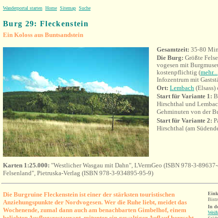
Wanderportal starten
Home
Sitemap
Suche
Burg 29: Fleckenstein
Ein Koloss aus Buntsandstein
Gesamtzeit:
35-80 Min
Die Burg:
Größte Fels
vogesen mit Burgmuseu
kostenpflichtig (
mehr...
Infozentrum mit Gastst
Ort:
Lembach
(Elsass)
Start für Variante 1:
B
Hirschthal und Lembach
Gehminuten von der B
Start für Variante 2:
Pa
Hirschthal (am Südende
Karten 1:25.000:
"Westlicher Wasgau mit Dahn", LVermGeo (ISBN 978-3-89637-
Felsenland", Pietruska-Verlag (ISBN 978-3-934895-95-9)
Die Burgruine Fleckenstein ist einer der stärksten touristischen
Eink
Bistr
Anziehungspunkte der Nordvogesen. Wer die Ruhe liebt, meidet das
In d
Wochenende, zumal dann auch am benachbarten Gimbelhof, einem
Weiß
beliebten Ausflugsrestaurant, mitunter ein gewaltiger Auflauf herrscht.