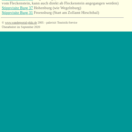
vom Fleckenstein, kann auch direkt ab Fleckenstein angegangen werden)
Stippvisite Burg 37
Hohenburg (wie Wegelnburg)
Stippvisite Burg 31
Froensburg (Start am Zollamt Hirschthal)
©
www.wanderportal-pfalz.de
2005 - palzvisit Touristik-Service
Überarbeitet im September 2020