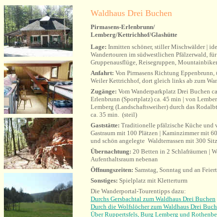
Waldhaus Drei Buchen
Pirmasens-Erlenbrunn/
Lemberg/Kettrichhof/Glashütte
Lage:
Inmitten schöner, stiller Mischwälder | i
Wandertouren im südwestlichen Pfälzerwald, für
Gruppenausflüge, Reisegruppen, Mountainbiker,
Anfahrt:
Von Pirmasens Richtung Eppenbrunn, 
Weiler Kettrichhof, dort gleich links ab zum W
Zugänge:
Vom Wanderparkplatz Drei Buchen ca.
Erlenbrunn (Sportplatz) ca. 45 min | von Lemberg
Lemberg (Landschaftsweiher) durch das Rodalbta
ca. 35 min. (steil)
Gaststätte:
Traditionelle pfälzische Küche und v
Gastraum mit 100 Plätzen | Kaminzimmer mit 60
und schön angelegte Waldterrassen mit 300 Sit
Übernachtung:
20 Betten in 2 Schlafräumen | 
Aufenthaltsraum nebenan
Öffnungszeiten:
Samstag, Sonntag und an Feier
Sonstiges:
Spielplatz mit Kletterturm
Die Wanderportal-Tourentipps dazu:
Durchs Gersbachtal zum Waldhaus Drei Buchen
Durch die Wolfslöcher zum Waldhaus Drei Buc
Über Ruppertsfels, Burg Lemberg und Rothenbe