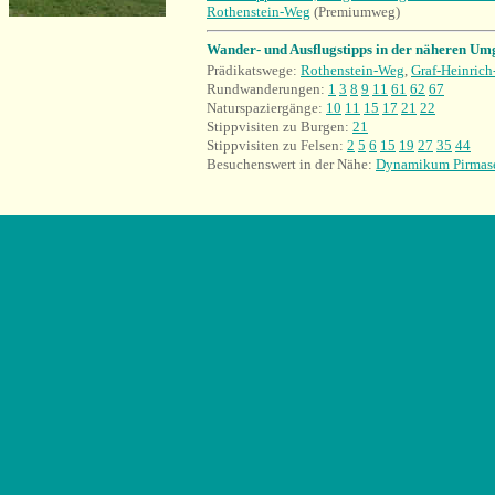
Rothenstein-Weg
(Premiumweg)
Wander- und Ausflugstipps in der näheren Um
Prädikatswege:
Rothenstein-Weg
,
Graf-Heinric
Rundwanderung
en:
1
3
8
9
11
61
62
67
Naturspaziergänge:
10
11
15
17
21
22
Stippvisiten zu Burgen:
21
Stippvisiten zu Felsen:
2
5
6
15
19
27
35
44
Besuchenswert in der Nähe:
Dynamikum Pirmas