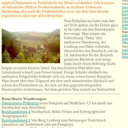
Bade
ungleich bekannteren Teufelstischs bei Hinterweidenthal. Gilt letzterer
Neud
als klassisches Pfälzer Postkartenmotiv, so ist dieser Felsen ein
Wasg
Insidertipp, den auch die Einheimischen zwar aus dem Auto heraus
Spiel
Burg
registrieren, aber nur selten besuchen.
Schu
Vom Parkplatz aus kann man fast
Pirm
auf Sicht gehen, da der Felsen ganz
Scie
Plub
in der nähe aus den Baumkronen
Regi
hervorragt. Man nimmt mit
Südw
Gehrichtung "Dahn" den
Stad
markierten Wanderweg, der
Dahn
Lemberg und Dahn verbindet,
Tour
Lemb
überschreitet den Storrbach, ein im
Dahn
19. Jahrhundert für die Holztrift
Hint
genutztes Bächlein, und steigt
dann durch einen Hohlweg leicht
bergan zu einem kleinen Sattel. Ein beschilderter Pfad führt nun
linkshaltend schnell zum Felsen hinauf. Einige Schritte oberhalb des
markanten Felsgebildes befindet sich ein etwas verwachsener Rastplatz.
Man thront über dem Talgrund mit dem sanft mäandernden Salzbach und
schaut den Fischreihern zu, die sich auf den gegenüberliegenden
Baumwipfeln niederlassen. Auf dem gleichen Weg zurück ins Salzbachtal.
Benachbarte Wanderungen:
Premiumweg Flößertour
(vom Parkplatz auf Sträßchen 1,5 km durch das
Storrbachtal zum Anschluss)
Rundwanderung 4
Storrbachtal, Hohle Felsen und Eyberg (gleicher
Ausgangspunkt)
Rundwanderung 9
Von Burg Lemberg zum Salzwooger Teufelstisch
(Anschluss am Teufelstisch oder am Parkplatz)