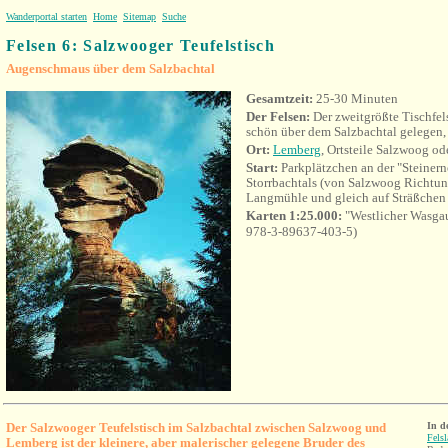
Wanderportal starten
Home
Sitemap
Suche
Felsen 6: Salzwooger Teufelstisch
Augenschmaus über dem Salzbachtal
Gesamtzeit:
25-30 Minuten
Der Felsen:
Der zweitgrößte Tischfel
schön über dem Salzbachtal gelegen, 
Ort:
Lemberg
, Ortsteile Salzwoog o
Start:
Parkplätzchen an der "Steiner
Storrbachtals (von Salzwoog Richtu
Langmühle und gleich auf Sträßchen n
Karten 1:25.000:
"Westlicher Wasga
978-3-89637-403-5)
Der Salzwooger Teufelstisch im Salzbachtal zwischen Salzwoog und
In d
Fels
Lemberg ist der kleinere, aber malerischer gelegene Bruder des