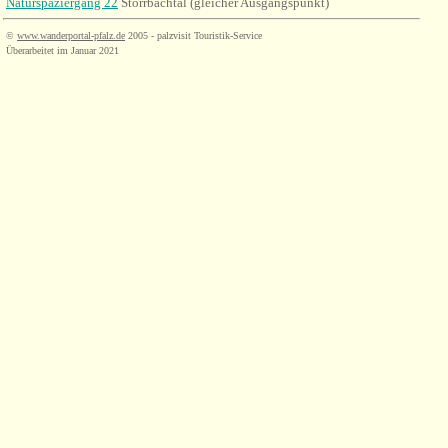
Naturspaziergang 22
Storrbachtal (gleicher Ausgangspunkt)
©
www.wanderportal-pfalz.de
2005 - palzvisit Touristik-Service
Überarbeitet im Januar 2021