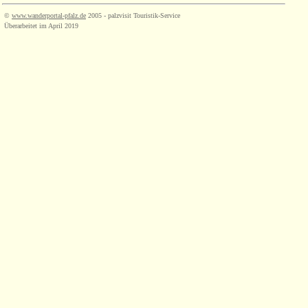
©
www.wanderportal-pfalz.de
2005 - palzvisit Touristik-Service
Überarbeitet im April 2019