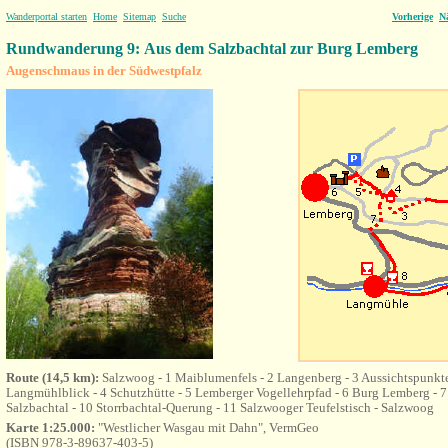
Wanderportal starten
Home
Sitemap
Suche
Vorherige
N
Rundwanderung 9: Aus dem Salzbachtal zur Burg Lemberg
Augenschmaus in der Südwestpfalz
Route (14,5 km):
Salzwoog - 1 Maiblumenfels - 2 Langenberg - 3 Aussichtspunk
Langmühlblick - 4 Schutzhütte - 5 Lemberger Vogellehrpfad - 6 Burg Lemberg - 7
Salzbachtal - 10 Storrbachtal-Querung - 11 Salzwooger Teufelstisch - Salzwoog
Karte 1:25.000:
"Westlicher Wasgau mit Dahn", VermGeo
(ISBN 978-3-89637-403-5)