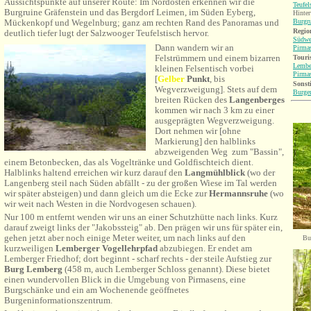
Aussichtspunkte auf unserer Route: Im Nordosten erkennen wir die
Teufel
Burgruine Gräfenstein und das Bergdorf Leimen, im Süden Eyberg,
Hinter
Burgr
Mückenkopf und Wegelnburg; ganz am rechten Rand des Panoramas und
Region
deutlich tiefer lugt der Salzwooger Teufelstisch hervor.
Südwe
Dann wandern wir an
Pirma
Felstrümmern und einem bizarren
Touri
Lembe
kleinen Felsentisch vorbei
Pirma
[
Gelber
Punkt
, bis
Sonsti
Wegverzweigung]. Stets auf dem
Burge
breiten Rücken des
Langenberges
kommen wir nach 3 km zu einer
ausgeprägten Wegverzweigung.
Dort nehmen wir [ohne
Markierung] den halblinks
abzweigenden Weg zum "Bassin",
einem Betonbecken, das als Vogeltränke und Goldfischteich dient.
Halblinks haltend erreichen wir kurz darauf den
Langmühlblick
(
wo der
Langenberg steil nach Süden abfällt - zu der großen Wiese im Tal werden
wir später absteigen) und dann gleich um die Ecke zur
Hermannsruhe
(wo
wir weit nach Westen in die Nordvogesen schauen).
Nur 100 m entfernt wenden wir uns an einer Schutzhütte nach links. Kurz
darauf zweigt links der
"Jakobssteig" ab. Den prägen wir uns für später ein,
gehen jetzt aber noch einige Meter weiter, um nach links auf den
Bu
kurzweiligen
Lemberger Vogellehrpfad
abzubiegen. Er endet am
Lemberger Friedhof; dort beginnt - scharf rechts -
der steile Aufstieg zur
Burg Lemberg
(458 m, auch Lemberger Schloss genannt). Diese bietet
einen wundervollen Blick in die Umgebung von Pirmasens, eine
Burgschänke und ein am Wochenende geöffnetes
Burgeninformationszentrum.