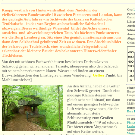
Knapp westlich von Hinterweidenthal, dem Nadelöhr der
Ort:
L
Parke
vielbefahrenen Bundesstraße 10 zwischen Pirmasens und Landau, kann
Gastst
der geplagte Autofahrer - in Sichtweite des bizarren Kaltenbacher
Länge
Teufelstischs - in das von Beginn an beschauliche Salzbachtal
Ansti
abzweigen. Dieses weitläufige Wiesental bildet die Achse unserer
Schwe
aussichts- und abwechslungsreichen Tour. Als höchsten Punkt steuern
Aussi
wir die Burg Lemberg an, Sitz eines Burgeninformationszentrums, um
Abges
dann dem
Salzbachtal gebührend Zeit zu widmen. Den Abschluss bildet
Orien
der
Salzwooger Teufelstisch,
eine wunderliche Felsgestalt
und
erkennbar der kleinere Bruder des bekannteren Hinterweidenthaler
Tischfelsens.
Von der mit schönen Fachwerkhäusern bestückten Dorfstraße von
Salzwoog gehen wir zur anderen Talseite, überqueren also den Salzbach
mit seinem bemerkenswert klaren Wasser, und finden an einem
Buswartehäuschen den Einstieg zu unserer Wanderung [
Gelber
Punkt
, bis
Maiblumenfelsen].
An den Anfang haben die Götter
Einke
den Schweiß gesetzt: Durch eine
Burgs
moosige Klamm steigen wir
Langm
gleich sehr steil hinauf, um dann
Felsb
auf einem grasigen Feldweg die
Maibl
Burge
Luft wiederzugewinnen, die der
Burg 
abermals recht steile
Schlussanstieg zum
Großen
In de
Maiblumenfels
(449 m) erfordert.
Pirma
Center
Der bietet einen Vorgeschmack
Skulpt
auf eine Reihe weiterer
Westw