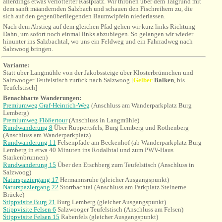
allerdings etwas verlotterter Rastplatz. Wir thronen über dem Talgrund mit
dem sanft mäandernden Salzbach und schauen den Fischreihern zu, die
sich auf den gegenüberliegenden Baumwipfeln niederlassen.
Nach dem Abstieg auf dem gleichen Pfad gehen wir kurz links Richtung
Dahn, um sofort noch einmal links abzubiegen. So gelangen wir wieder
hinunter ins Salzbachtal, wo uns ein Feldweg und ein Fahrradweg nach
Salzwoog bringen.
Variante:
Statt über Langmühle von der Jakobssteige über Klosterbrünnchen und
Salzwooger Teufelstisch zurück nach Salzwoog
[
Gelber
Balken
, bis
Teufelstisch]
Benachbarte Wanderungen:
Premiumweg Graf-Heinrich-Weg
(Anschluss am Wanderparkplatz Burg
Lemberg)
Premiumweg Flößertour
(Anschluss in Langmühle)
Rundwanderung 8
Über Ruppertsfels, Burg Lemberg und Rothenberg
(Anschluss am Wanderparkplatz)
Rundwanderung 11
Felsenpfade am
Beckenhof
(ab Wanderparkplatz Burg
Lemberg in etwa 40 Minuten ins Rodalbtal und zum PWV-Haus
Starkenbrunnen)
Rundwanderung 15
Über den Etschberg zum
Teufelstisch (Anschluss in
Salzwoog)
Naturspaziergang 17
Hermannsruhe (gleicher Ausgangspunkt)
Naturspaziergang 22
Storrbachtal (Anschluss am Parkplatz Steinerne
Brücke)
Stippvisite Burg 21
Burg Lemberg (gleicher Ausgangspunkt)
Stippvisite Felsen 6
Salzwooger Teufelstisch (Anschluss am Felsen)
Stippvisite Felsen 15
Rabenfels (gleicher Ausgangspunkt)