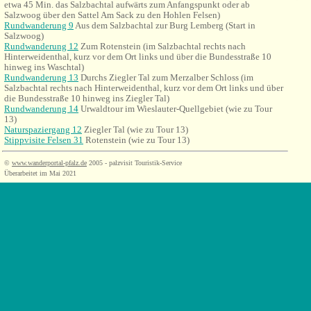
etwa 45 Min. das Salzbachtal aufwärts zum Anfangspunkt oder ab
Salzwoog über den Sattel Am Sack zu den Hohlen Felsen)
Rundwanderung 9
Aus dem Salzbachtal zur Burg Lemberg (Start in
Salzwoog)
Rundwanderung 12
Zum Rotenstein (im Salzbachtal rechts nach
Hinterweidenthal, kurz vor dem Ort links und über die Bundesstraße 10
hinweg ins Waschtal)
Rundwanderung 13
Durchs Ziegler Tal zum Merzalber Schloss (im
Salzbachtal rechts nach Hinterweidenthal, kurz vor dem Ort links und über
die Bundesstraße 10 hinweg ins Ziegler Tal)
Rundwanderung 14
Urwaldtour im Wieslauter-Quellgebiet (wie zu Tour
13)
Naturspaziergang 12
Ziegler Tal
(wie zu Tour 13)
Stippvisite Felsen 31
Rotenstein
(wie zu Tour 13)
©
www.wanderportal-pfalz.de
2005 - palzvisit Touristik-Service
Überarbeitet im Mai 2021