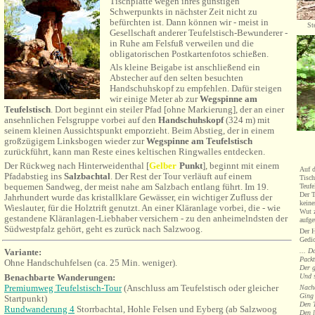
Tischplatte wegen ihres günstigen
Schwerpunkts in nächster Zeit nicht zu
befürchten ist. Dann können wir - meist in
St
Gesellschaft anderer Teufelstisch-Bewunderer -
in Ruhe am Felsfuß verweilen und die
obligatorischen Postkartenfotos schießen.
Als kleine Beigabe ist anschließend ein
Abstecher auf den selten besuchten
Handschuhskopf zu empfehlen. Dafür steigen
wir einige Meter
ab zur
Wegspinne am
Teufelstisch
. Dort beginnt ein steiler Pfad [ohne Markierung], der an einer
ansehnlichen Felsgruppe vorbei auf den
Handschuhskopf
(324 m) mit
seinem kleinen Aussichtspunkt emporzieht. Beim Abstieg, der in einem
großzügigem Linksbogen wieder zur
Wegspinne
am Teufelstisch
zurückführt, kann man Reste eines keltischen Ringwalles entdecken.
Der Rückweg nach Hinterweidenthal [
Gelber
Punkt
], beginnt mit einem
Auf d
Pfadabstieg ins
Salzbachtal
. Der Rest der Tour verläuft auf einem
Tisch
bequemen Sandweg, der meist nahe am Salzbach entlang führt. Im 19.
Teufe
Der T
Jahrhundert wurde das kristallklare Gewässer, ein wichtiger Zufluss der
keine
Wieslauter, für die Holztrift genutzt. An einer Kläranlage vorbei, die - wie
Wut z
gestandene Kläranlagen-Liebhaber versichern - zu den anheimelndsten der
aufge
Südwestpfalz gehört, geht es zurück nach Salzwoog.
Der H
Gedic
... D
Variante:
Packt
Ohne
Handschuhfelsen (ca. 25 Min. weniger).
Der g
Und s
Benachbarte Wanderungen:
Premiumweg Teufelstisch-Tour
(Anschluss am Teufelstisch oder gleicher
Nach
Ging 
Startpunkt)
Den T
Rundwanderung 4
Storrbachtal, Hohle Felsen und Eyberg (ab Salzwoog
Den l