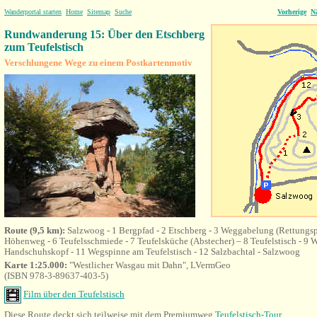
Wanderportal starten
Home
Sitemap
Suche
Vorherige
N
Rundwanderung 15: Über den Etschberg
zum Teufelstisch
Verschlungene Wege zu einem Postkartenmotiv
Route (9,5 km):
Salzwoog - 1 Bergpfad - 2 Etschberg - 3 Weggabelung (Rettungsp
Höhenweg - 6 Teufelsschmiede - 7 Teufelsküche (Abstecher) – 8 Teufelstisch - 9
W
Handschuhskopf - 11 Wegspinne am Teufelstisch - 12 Salzbachtal - Salzwoog
Karte 1:25.000:
"Westlicher Wasgau mit Dahn", LVermGeo
(ISBN 978-3-89637-403-5)
Film über den Teufelstisch
Diese Route deckt sich teilweise mit dem Premiumweg
Teufelstisch-Tour
.