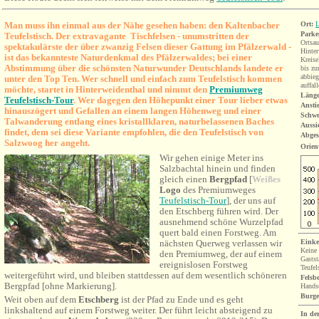
Man muss ihn einmal aus der Nähe gesehen haben: den Kaltenbacher
Ort:
L
Parke
Teufelstisch. Der extravagante Tischfelsen - unumstritten der
Ortsau
spektakulärste der über zwanzig Felsen dieser Gattung im Pfälzerwald -
Hinte
ist das bekannteste Naturdenkmal des Pfälzerwaldes; bei einer
Kreise
Abstimmung über die schönsten Naturwunder Deutschlands landete er
bis zu
abbieg
unter den Top Ten. Wer schnell und einfach zum Teufelstis
ch kommen
auffal
möchte, startet in Hinterweidenthal und nimmt den
Premiumweg
Länge
Teufelstisch-Tour
. Wer dagegen den Höhepunkt einer Tour lieber etwas
Ansti
hinauszögert und Gefallen an einem langen Höhenweg und einer
Schwe
Talwanderung entlang eines kristallklaren, naturbelassenen Baches
Aussi
findet, dem sei diese Variante empfohlen, die den Teufelstisch von
Abges
Salzwoog her angeht.
Orien
Wir gehen einige Meter ins
Salzbachtal hinein und finden
gleich einen
Bergpfad
[
Weißes
Logo
des Premiumweges
Teufelstisch-Tour
], der uns auf
den Etschberg führen wird. Der
ausnehmend schöne Wurzelpfad
quert bald einen Forstweg. Am
nächsten Querweg verlassen wir
Einke
Keine 
den Premiumweg, der auf einem
Gastst
ereignislosen Forstweg
Teufel
weitergeführt wird, und bleiben stattdessen auf dem wesentlich schöneren
Felsb
Bergpfad [ohne Markierung].
Hands
Burg
Weit oben auf dem
Etschberg
ist der Pfad zu Ende und es geht
linkshaltend auf einem Forstweg weiter. Der führt leicht absteigend zu
In de