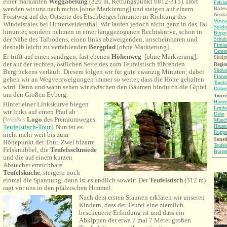
einer markanten
Weggabelung
(320 m, Rettungspunkt 6812-315). Dort
Felsl
wenden wir uns nach rechts
[ohne Markierung] und steigen auf einem
Badew
Neuda
Forstweg auf der Ostseite des Etschberges hinunter in Richtung des
Wasgau
Windelstales bei Hinterweidenthal. Wir laufen jedoch nicht ganz in das Tal
Spielp
hinunter, sondern nehmen in einer langgezogenen Rechtskurve, schon in
Burgr
der Nähe des Talbodens, einen links abzweigenden, unscheinbaren und
Schuh
Pirma
deshalb leicht zu verfehlenden
Bergpfad
[ohne Markierung].
Center
Er trifft auf einen sandigen, fast ebenen
Höhenweg
[ohne Markierung],
Skulpt
der auf der rechten, östlichen Seite des zum Teufelstisch führenden
Region
Südwe
Bergrückens verläuft. Diesem folgen wir für gute zwanzig Minuten; dabei
Pirma
gehen wir an Wegverzweigungen immer so weiter, dass die Höhe gehalten
Touri
wird. Dann und wann sehen wir zwischen den Bäumen hindurch die Gipfel
Dahne
um den Großen Eyberg.
Touri
Hinter
Hinter einer Linkskurve biegen
Lembe
wir links auf einen Pfad ab
Dahn
[
Weißes
Logo
des Premiumweges
Münch
Hauen
Teufelstisch-Tour
]. Nun ist es
Rupper
nicht mehr weit bis zum
Sonsti
Höhepunkt der Tour. Zwei bizarre
Teufel
Felsknubbel, die
Teufelsschmiede
Burge
und die auf einem kurzen
Abstecher erreichbare
Teufelsküche
, steigern noch
einmal die Spannung, dann ist es endlich soweit: Der
Teufelstisch
(312 m)
ragt vor uns in den pfälzischen Himmel.
Nach dem ersten Staunen erklären wir unseren
Kindern, dass der Teufel eine ziemlich
bescheuerte Erfindung ist und dass ein
Abkippen der etwa 7 mal 7 Meter großen