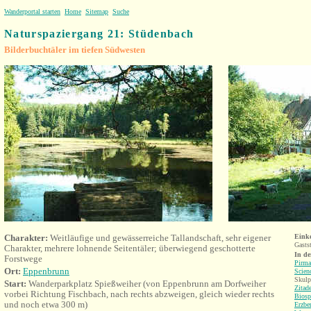
Wanderportal starten
Home
Sitemap
Suche
Naturspaziergang 21: Stüdenbach
Bilderbuchtäler im tiefen Südwesten
Charakter:
Weitläufige und gewässerreiche Tallandschaft, sehr eigener
Eink
Gasts
Charakter, mehrere lohnende Seitentäler; überwiegend geschotterte
In d
Forstwege
Pirma
Ort:
Eppenbrunn
Scien
Skulp
Start:
Wanderparkplatz Spießweih
er (von Eppenbrunn am Dorfweiher
Zitade
vorbei Richtung Fischbach, nach rechts abzweigen, gleich wieder rechts
Biosp
und noch etwa 300 m)
Erzbe