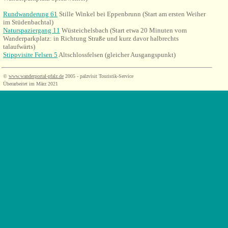
Rundwanderung 61
Stille Winkel bei Eppenbrunn (Start am ersten Weiher
im Stüdenbachtal)
Naturspaziergang 11
Wüsteichelsbach (Start etwa 20 Minuten vom
Wanderparkplatz: in Richtung Straße und kurz davor halbrechts
talaufwärts)
Stippvisite Felsen 5
Altschlossfelsen (gleicher Ausgangspunkt)
©
www.wanderportal-pfalz.de
2005 - palzvisit Touristik-Service
Überarbeitet im März 2021