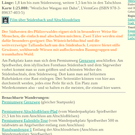
West
Länge:
1,8 km bis zum Stüdenwoog, weitere 1,5 km bis in den Talschluss
Badew
Karte 1:25.000:
"Westlicher Wasgau mit Dahn", LVermGeo (ISBN 978-3-
und H
Gebei
89637-403-5)
Regio
Film über Stüdenbach und Altschlossfelsen
Südwe
Stadt
Tour
Der Südwesten des Pfälzerwaldes eignet sich in besonderer Weise für
Eppen
Fisch
Menschen, die einfach mal abschalten möchten. Zwei Täler werden sind
Ludwi
dafür besonders geeignet: Das Wüsteichelsbachtal und die
weitverzweigte Tallandschaft um den Stüdenbach. Letztere bietet stille
Gewässer, wohltuende Wiesen mit auflockernden Baumgruppen und
traumhaften Wald.
Am Parkplatz kann man sich dem Premiumweg
Grenzweg
anschließen. Am
Spießweiher, dem idyllischen Forsthaus Stüdenbach und dem Sägeweiher
vorbei kommt man so zum größten und schönsten Weiher des
Stüdenbachtals, dem Stüdenwoog. Dort kann man auf hölzernen
Ruhebänken eine Rast einlegen. Drei Seitentäler können von hier aus
durchstreift werden, jedes eine Perle für sich. Ein Platz zum
Wiederkommen also - und so halten es die meisten, die einmal hier waren.
Benachbarte Wanderungen:
Premiumweg Grenzweg
(gleicher Startpunkt)
Premiumweg Altschloßfelsen-Pfad
(vom
Wanderparkplatz Spießweih
er
21,5 km bis zum Anschluss am Altschloßfelsen)
Premiumweg Eulenfels-Tour
(vom
Wanderparkplatz Spießweiher 500 m
talabwärts an Angelweiher entlang zum Anschluss)
Rundwanderung 1
Entlang der Altschlossfelsen (Anschluss am
Wanderparkplatz Spießweiher)