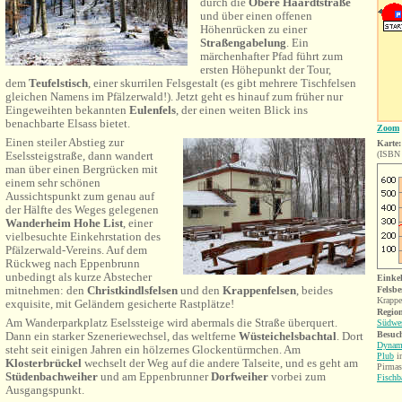
durch die
Obere Haardtstraße
und über einen offenen
Höhenrücken zu einer
Straßengabelung
. Ein
märchenhafter Pfad führt zum
ersten Höhepunkt der Tour,
dem
Teufelstisch
, einer skurrilen Felsgestalt (es gibt mehrere Tischfelsen
gleichen Namens im Pfälzerwald!). Jetzt geht es hinauf zum früher nur
Eingeweihten bekannten
Eulenfels
, der einen weiten Blick ins
benachbarte Elsass bietet.
Zoom
Einen steiler Abstieg zur
Karte:
Eselssteigstraße, dann wandert
(ISBN 
man über einen Bergrücken mit
einem sehr schönen
Aussichtspunkt zum genau auf
der Hälfte des Weges gelegenen
Wanderheim Hohe List
, einer
vielbesuchte Einkehrstation des
Pfälzerwald-Vereins. Auf dem
Rückweg nach Eppenbrunn
unbedingt als kurze Abstecher
Einke
mitnehmen: den
Christkindlsfelsen
und den
Krappenfelsen
, beides
Felsbe
Krappe
exquisite, mit Geländern gesicherte Rastplätze!
Region
Am Wanderparkplatz Eselssteige wird abermals die Straße überquert.
Südwes
Dann ein starker Szeneriewechsel, das weltferne
Wüsteichelsbachtal
. Dort
Besuch
Dynami
steht seit einigen Jahren ein hölzernes Glockentürmchen. Am
Plub
i
Klosterbrückel
wechselt der Weg auf die andere Talseite, und es geht am
Pirmas
Stüdenbachweiher
und am Eppenbrunner
Dorfweiher
vorbei zum
Fischb
Ausgangspunkt.