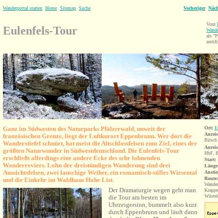
Wanderportal starten
Home
Sitemap
Suche
Vorheriger
Näch
Vom
Eulenfels-Tour
Wande
als 
zertifi
Ganz im Südwesten des Naturparks Pfälzerwald, unweit der
Ort:
E
Anrei
französischen Grenze, liegt der Luftkurort Eppenbrunn. Wer dort die
Bitsch
Wanderstiefel schnürt, hat meist die Altschlossfelsen
zum Ziel,
eines der
Anrei
größten Natur
wunder
in Südwestdeutschland
.
Die Eulenfels-Tour
HbF, B
erschließt allerdings eine andere Ecke des sehr lohnenden
Start:
Wanderreviers
. Lohn der dreistündigen Wanderung sind drei
Länge
Aussichtsfelsen, zwei lauschige Weiher, ein romantisch-stilles Wiesental
Anstie
Route
und die Einkehr im Waldhaus Hohe List.
Wander
Der Dramaturgie wegen geht man
Krappe
Wüstei
die Tour am besten im
Uhrzeigersinn, bummelt also kurz
durch Eppenbrunn und läuft dann